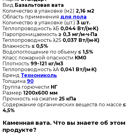
Вид
Базальтовая вата
Количество в упаковке (м2)
2,16 м2
Область применения
для пола
Количество в упаковке (шт.)
3 шт.
Теплопроводность λБ
0,044 Вт/(м·K)
Паропроницаемость
≥ 0,3 мг/м·ч·Па
Теплопроводность λ25
0,037 Вт/(м·К)
Влажность
≤ 0,5%
Водопоглощение по объему
≤ 1,5%
Класс пожарной опасности
КМ0
Плотность
99-121 кг/м3
Теплопроводность λА
0,041 Вт/(м·К)
Бренд
Технониколь
Толщина
90
Группа горючести
НГ
Размер
1200х600 мм
Прочность на сжатие
25 кПа
Содержание органических веществ по массе
≤
4,5%
Каменная вата. Что вы знаете об этом
продукте?