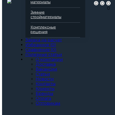
Артикул
138139
материалы
0
0
0
Бренд
Технониколь
0
Серия
Технофлор
Зимние
Марка
Стандарт
стройматериалы
Вид
Базальтовая вата
Все характеристики
Комплексные
Толщина, мм:
решения
30
40
Заявка на расчет
50
Избранное
(
0
)
60
Сравнение
(
0
)
70
Полезные статьи
80
О компании
90
Доставка
100
Вакансии
110
Статьи
120
Новости
130
Контакты
140
Клиенты
150
Бренды
160
Оплата
Оптовикам
Артикул: 138139
3
За м
За упаковку
по запросу
Цена при единовременной покупке