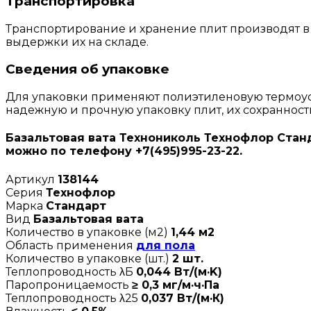
Транспортировка
Транспортирование и хранение плит производят в 
выдержки их на складе.
Сведения об упаковке
Для упаковки применяют полиэтиленовую термоус
надежную и прочную упаковку плит, их сохранност
Базальтовая вата Технониколь Технофлор Станд
можно по телефону +7(495)995-23-22.
Артикул
138144
Серия
Технофлор
Марка
Стандарт
Вид
Базальтовая вата
Количество в упаковке (м2)
1,44 м2
Область применения
для пола
Количество в упаковке (шт.)
2 шт.
Теплопроводность λБ
0,044 Вт/(м·K)
Паропроницаемость
≥ 0,3 мг/м·ч·Па
Теплопроводность λ25
0,037 Вт/(м·К)