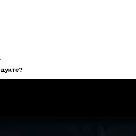
%
одукте?