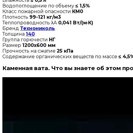
Влажность
≤ 0,5%
Водопоглощение по объему
≤ 1,5%
Класс пожарной опасности
КМ0
Плотность
99-121 кг/м3
Теплопроводность λА
0,041 Вт/(м·К)
Бренд
Технониколь
Толщина
140
Группа горючести
НГ
Размер
1200х600 мм
Прочность на сжатие
25 кПа
Содержание органических веществ по массе
≤ 4,5
Каменная вата. Что вы знаете об этом пр