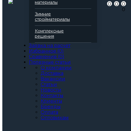
Артикул
138142
материалы
0
0
0
Бренд
Технониколь
0
Серия
Технофлор
Зимние
Марка
Стандарт
стройматериалы
Вид
Базальтовая вата
Все характеристики
Комплексные
Толщина, мм:
решения
30
40
Заявка на расчет
50
Избранное
(
0
)
60
Сравнение
(
0
)
70
Полезные статьи
80
О компании
90
Доставка
100
Вакансии
110
Статьи
120
Новости
130
Контакты
140
Клиенты
150
Бренды
160
Оплата
Оптовикам
Артикул: 138142
3
За м
За упаковку
по запросу
Цена при единовременной покупке