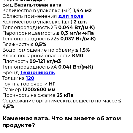
Вид
Базальтовая вата
Количество в упаковке (м2)
1,44 м2
Область применения
для пола
Количество в упаковке (шт.)
2 шт.
Теплопроводность λБ
0,044 Вт/(м·K)
Паропроницаемость
≥ 0,3 мг/м·ч·Па
Теплопроводность λ25
0,037 Вт/(м·К)
Влажность
≤ 0,5%
Водопоглощение по объему
≤ 1,5%
Класс пожарной опасности
КМ0
Плотность
99-121 кг/м3
Теплопроводность λА
0,041 Вт/(м·К)
Бренд
Технониколь
Толщина
120
Группа горючести
НГ
Размер
1200х600 мм
Прочность на сжатие
25 кПа
Содержание органических веществ по массе
≤
4,5%
Каменная вата. Что вы знаете об этом
продукте?