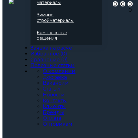
Артикул
138163
материалы
0
0
0
Бренд
Технониколь
0
Серия
Технофас
Зимние
Марка
Эффект
стройматериалы
Вид
Базальтовая вата
Все характеристики
Комплексные
Толщина, мм:
решения
50
60
Заявка на расчет
70
Избранное
(
0
)
80
Сравнение
(
0
)
90
Полезные статьи
100
О компании
110
Доставка
120
Вакансии
130
Статьи
140
Новости
150
Контакты
160
Клиенты
170
Бренды
180
Оплата
190
Оптовикам
200
Артикул: 138163