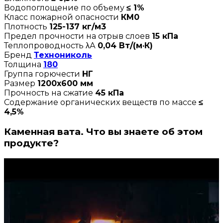
Водопоглощение по объему
≤ 1%
Класс пожарной опасности
КМ0
Плотность
125-137 кг/м3
Предел прочности на отрыв слоев
15 кПа
Теплопроводность λА
0,04 Вт/(м·К)
Бренд
Технониколь
Толщина
180
Группа горючести
НГ
Размер
1200х600 мм
Прочность на сжатие
45 кПа
Содержание органических веществ по массе
≤
4,5%
Каменная вата. Что вы знаете об этом
продукте?