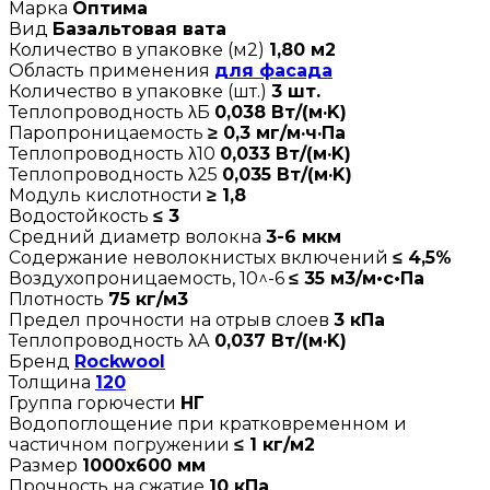
Марка
Оптима
Вид
Базальтовая вата
Количество в упаковке (м2)
1,80 м2
Область применения
для фасада
Количество в упаковке (шт.)
3 шт.
Теплопроводность λБ
0,038 Вт/(м·K)
Паропроницаемость
≥ 0,3 мг/м·ч·Па
Теплопроводность λ10
0,033 Вт/(м·K)
Теплопроводность λ25
0,035 Вт/(м·K)
Модуль кислотности
≥ 1,8
Водостойкость
≤ 3
Средний диаметр волокна
3-6 мкм
Содержание неволокнистых включений
≤ 4,5%
Воздухопроницаемость, 10^-6
≤ 35 м3/м•с•Па
Плотность
75 кг/м3
Предел прочности на отрыв слоев
3 кПа
Теплопроводность λА
0,037 Вт/(м·K)
Бренд
Rockwool
Толщина
120
Группа горючести
НГ
Водопоглощение при кратковременном и
частичном погружении
≤ 1 кг/м2
Размер
1000х600 мм
Прочность на сжатие
10 кПа