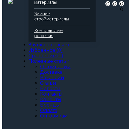
Артикул
136997
материалы
0
0
0
Бренд
Rockwool
0
Серия
Венти Баттс
Зимние
Марка
Оптима
стройматериалы
Вид
Базальтовая вата
Все характеристики
Комплексные
Толщина, мм:
решения
40
50
Заявка на расчет
60
Избранное
(
0
)
70
Сравнение
(
0
)
80
Полезные статьи
90
О компании
100
Доставка
110
Вакансии
120
Статьи
130
Новости
140
Контакты
150
Клиенты
160
Бренды
170
Оплата
180
Оптовикам
190
200