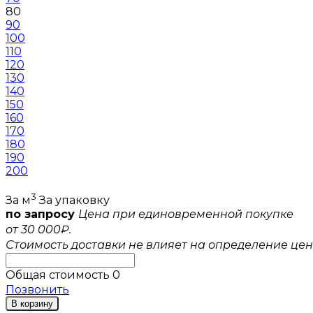
80
90
100
110
120
130
140
150
160
170
180
190
200
3
За м
За упаковку
по запросу
Цена при единовременной покупке
от 30 000₽.
Стоимость доставки не влияет на определение цен
Общая стоимость
0
Позвонить
В корзину