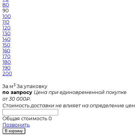
80
90
100
110
120
130
140
150
160
170
180
190
200
3
За м
За упаковку
по запросу
Цена при единовременной покупке
от 30 000₽.
Стоимость доставки не влияет на определение цен
Общая стоимость
0
Позвонить
В корзину