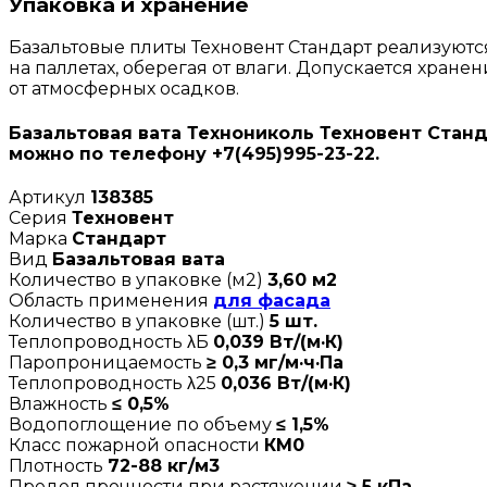
Упаковка и хранение
Базальтовые плиты Техновент Стандарт реализуют
на паллетах, оберегая от влаги. Допускается хран
от атмосферных осадков.
Базальтовая вата Технониколь Техновент Станда
можно по телефону +7(495)995-23-22.
Артикул
138385
Серия
Техновент
Марка
Стандарт
Вид
Базальтовая вата
Количество в упаковке (м2)
3,60 м2
Область применения
для фасада
Количество в упаковке (шт.)
5 шт.
Теплопроводность λБ
0,039 Вт/(м·К)
Паропроницаемость
≥ 0,3 мг/м·ч·Па
Теплопроводность λ25
0,036 Вт/(м·К)
Влажность
≤ 0,5%
Водопоглощение по объему
≤ 1,5%
Класс пожарной опасности
КМ0
Плотность
72-88 кг/м3
Предел прочности при растяжении
≥ 5 кПа