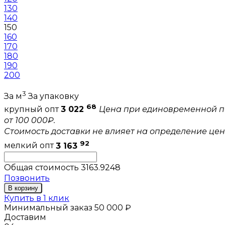
130
140
150
160
170
180
190
200
3
За м
За упаковку
68
крупный опт
3 022
Цена при единовременной п
от 100 000₽.
Стоимость доставки не влияет на определение цен
92
мелкий опт
3 163
Общая стоимость
3163.9248
Позвонить
В корзину
Купить в 1 клик
Минимальный заказ 50 000 ₽
Доставим