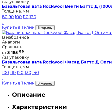
/ за упаковку
Базальтовая вата Rockwool Венти Баттс Д (1000
Толщина, мм
80
90
100
110
120
...
Купить в 1 клик
В корзину
В избранное
Аналоги
Сравнить
88
от
3 185
/ за упаковку
Базальтовая вата Rockwool Фасад Баттс Д Опти
Толщина, мм
100
110
120
130
140
...
Купить в 1 клик
В корзину
Описание
Характеристики