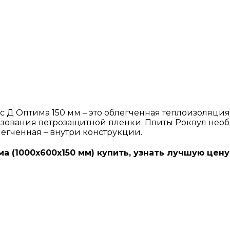
тс Д Оптима 150 мм – это облегченная теплоизоляци
ьзования ветрозащитной пленки. Плиты Роквул необ
легченная – внутри конструкции.
а (1000х600х150 мм) купить, узнать лучшую цену