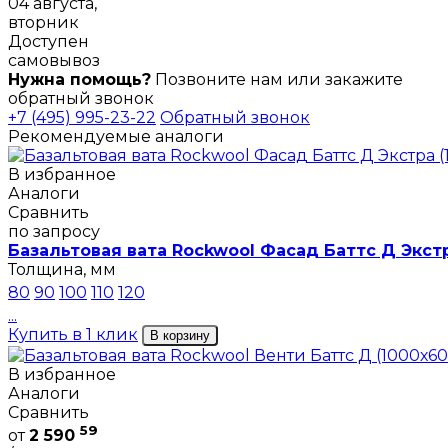
04 августа,
вторник
Доступен
самовывоз
Нужна помощь?
Позвоните нам или закажите
обратный звонок
+7 (495) 995-23-22
Обратный звонок
Рекомендуемые аналоги
В избранное
Аналоги
Сравнить
по запросу
Базальтовая вата Rockwool Фасад Баттс Д Экстр
Толщина, мм
80
90
100
110
120
...
Купить в 1 клик
В корзину
В избранное
Аналоги
Сравнить
59
от
2 590