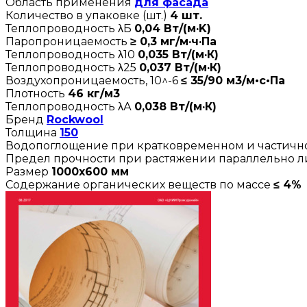
Область применения
для фасада
Количество в упаковке (шт.)
4 шт.
Теплопроводность λБ
0,04 Вт/(м·K)
Паропроницаемость
≥ 0,3 мг/м·ч·Па
Теплопроводность λ10
0,035 Вт/(м·К)
Теплопроводность λ25
0,037 Вт/(м·К)
Воздухопроницаемость, 10^-6
≤ 35/90 м3/м•с•Па
Плотность
46 кг/м3
Теплопроводность λА
0,038 Вт/(м·К)
Бренд
Rockwool
Толщина
150
Водопоглощение при кратковременном и частич
Предел прочности при растяжении параллельно 
Размер
1000х600 мм
Содержание органических веществ по массе
≤ 4%