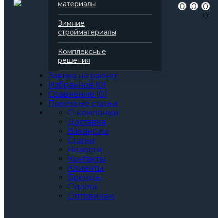
Артикул
136873
материалы
0
0
0
Бренд
Rockwool
0
Серия
Руф Баттс
Зимние
Марка
Н Ламелла
стройматериалы
Вид
Базальтовая вата
Все характеристики
Комплексные
Толщина, мм:
решения
50
60
Заявка на расчет
70
Избранное
(
0
)
80
Сравнение
(
0
)
90
Полезные статьи
100
О компании
110
Доставка
120
Вакансии
130
Статьи
140
Новости
150
Контакты
160
Клиенты
170
Бренды
180
Оплата
190
Оптовикам
200
Артикул: 136873