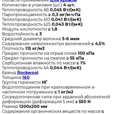
Область применения
для кровли
Количество в упаковке (шт.)
4 шт.
Теплопроводность λБ
0,045 Вт/(м·K)
Паропроницаемость
≥ 0,3 мг/м·ч·Па
Теплопроводность λ10
0,041 Вт/(м·K)
Теплопроводность λ25
0,043 Вт/(м·K)
Модуль кислотности
≥ 1,8
Водостойкость
≤ 3
Средний диаметр волокна
3-6 мкм
Содержание неволокнистых включений
≤ 4,5%
Плотность
115 кг/м3
Предел прочности на отрыв слоев
100 кПа
Предел прочности на сжатие
≥ 55 кПа
Сорбционная влажность по массе
≤ 1%
Теплопроводность λА
0,044 Вт/(м·K)
Бренд
Rockwool
Толщина
160
Группа горючести
НГ
Водопоглощение при кратковременном и
частичном погружении
≤ 1 кг/м2
Сосредоточенная сила при заданной абсолютной
деформации (деформация 5 мм)
≥ 550 Н
Размер
1200х200 мм
Содержание органических веществ по массе
≤