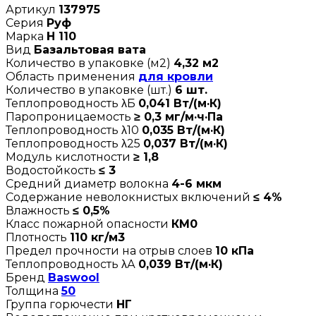
Артикул
137975
Серия
Руф
Марка
Н 110
Вид
Базальтовая вата
Количество в упаковке (м2)
4,32 м2
Область применения
для кровли
Количество в упаковке (шт.)
6 шт.
Теплопроводность λБ
0,041 Вт/(м·К)
Паропроницаемость
≥ 0,3 мг/м·ч·Па
Теплопроводность λ10
0,035 Вт/(м·К)
Теплопроводность λ25
0,037 Вт/(м·К)
Модуль кислотности
≥ 1,8
Водостойкость
≤ 3
Средний диаметр волокна
4-6 мкм
Содержание неволокнистых включений
≤ 4%
Влажность
≤ 0,5%
Класс пожарной опасности
КМ0
Плотность
110 кг/м3
Предел прочности на отрыв слоев
10 кПа
Теплопроводность λА
0,039 Вт/(м·К)
Бренд
Baswool
Толщина
50
Группа горючести
НГ