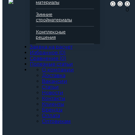
материалы
0
0
0
Серия
Руф
0
Марка
Н 110
Зимние
Вид
Базальтовая вата
стройматериалы
Все характеристики
Толщина, мм:
Комплексные
50
решения
60
70
Заявка на расчет
80
Избранное
(
0
)
90
Сравнение
(
0
)
100
Полезные статьи
110
О компании
120
Доставка
130
Вакансии
140
Статьи
150
Новости
160
Контакты
Артикул: 137975
Клиенты
3
За м
За упаковку
Бренды
по запросу
Цена при единовременной покупке
Оплата
Оптовикам
от 30 000₽.
Стоимость доставки не влияет на определение