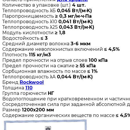
Количество в упаковке (шт.)
4 шт.
Теплопроводность λБ
0,045 Вт/(м·K)
Паропроницаемость
≥ 0,3 мг/м·ч·Па
Теплопроводность λ10
0,041 Вт/(м·K)
Теплопроводность λ25
0,043 Вт/(м·K)
Модуль кислотности
≥ 1,8
Водостойкость
≤ 3
Средний диаметр волокна
3-6 мкм
Содержание неволокнистых включений
≤ 4,5%
Плотность
115 кг/м3
Предел прочности на отрыв слоев
100 кПа
Предел прочности на сжатие
≥ 55 кПа
Сорбционная влажность по массе
≤ 1%
Теплопроводность λА
0,044 Вт/(м·K)
Бренд
Rockwool
Толщина
110
Группа горючести
НГ
Водопоглощение при кратковременном и частич
Сосредоточенная сила при заданной абсолютной
Размер
1200х200 мм
Содержание органических веществ по массе
≤ 4,5