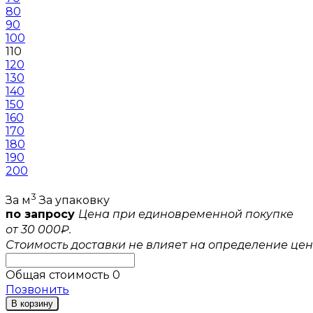
80
90
100
110
120
130
140
150
160
170
180
190
200
3
За м
За упаковку
по запросу
Цена при единовременной покупке
от 30 000₽.
Стоимость доставки не влияет на определение цен
Общая стоимость
0
Позвонить
В корзину