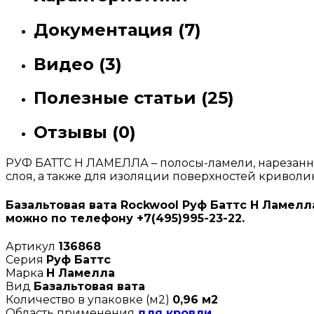
Документация (7)
Видео (3)
Полезные статьи (25)
Отзывы (0)
РУФ БАТТС Н ЛАМЕЛЛА – полосы-ламели, нарезанн
слоя, а также для изоляции поверхностей кривол
Базальтовая вата Rockwool Руф Баттс Н Ламелла
можно по телефону +7(495)995-23-22.
Артикул
136868
Серия
Руф Баттс
Марка
Н Ламелла
Вид
Базальтовая вата
Количество в упаковке (м2)
0,96 м2
Область применения
для кровли