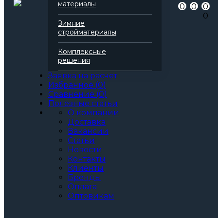
Артикул
144961
материалы
0
0
0
Бренд
Rockwool
0
Серия
Руф Баттс
Зимние
Марка
Д Стандарт
стройматериалы
Вид
Базальтовая вата
Все характеристики
Комплексные
Толщина, мм:
решения
60
70
Заявка на расчет
80
Избранное
(
0
)
90
Сравнение
(
0
)
100
Полезные статьи
110
О компании
120
Доставка
130
Вакансии
140
Статьи
150
Новости
160
Контакты
170
Клиенты
180
Бренды
190
Оплата
200
Оптовикам
Артикул: 144961
3
За м
За упаковку