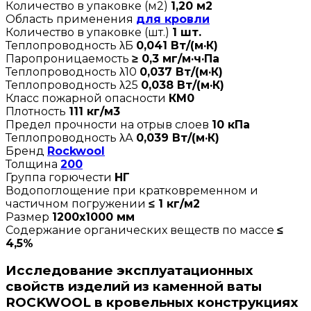
Количество в упаковке (м2)
1,20 м2
Область применения
для кровли
Количество в упаковке (шт.)
1 шт.
Теплопроводность λБ
0,041 Вт/(м·К)
Паропроницаемость
≥ 0,3 мг/м·ч·Па
Теплопроводность λ10
0,037 Вт/(м·К)
Теплопроводность λ25
0,038 Вт/(м·К)
Класс пожарной опасности
КМ0
Плотность
111 кг/м3
Предел прочности на отрыв слоев
10 кПа
Теплопроводность λА
0,039 Вт/(м·К)
Бренд
Rockwool
Толщина
200
Группа горючести
НГ
Водопоглощение при кратковременном и
частичном погружении
≤ 1 кг/м2
Размер
1200х1000 мм
Содержание органических веществ по массе
≤
4,5%
Исследование эксплуатационных
свойств изделий из каменной ваты
ROCKWOOL в кровельных конструкциях