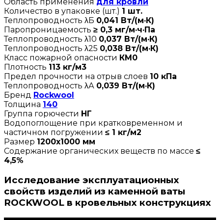
Область применения
для кровли
Количество в упаковке (шт.)
1 шт.
Теплопроводность λБ
0,041 Вт/(м·К)
Паропроницаемость
≥ 0,3 мг/м·ч·Па
Теплопроводность λ10
0,037 Вт/(м·К)
Теплопроводность λ25
0,038 Вт/(м·К)
Класс пожарной опасности
КМ0
Плотность
113 кг/м3
Предел прочности на отрыв слоев
10 кПа
Теплопроводность λА
0,039 Вт/(м·К)
Бренд
Rockwool
Толщина
140
Группа горючести
НГ
Водопоглощение при кратковременном и
частичном погружении
≤ 1 кг/м2
Размер
1200х1000 мм
Содержание органических веществ по массе
≤
4,5%
Исследование эксплуатационных
свойств изделий из каменной ваты
ROCKWOOL в кровельных конструкциях