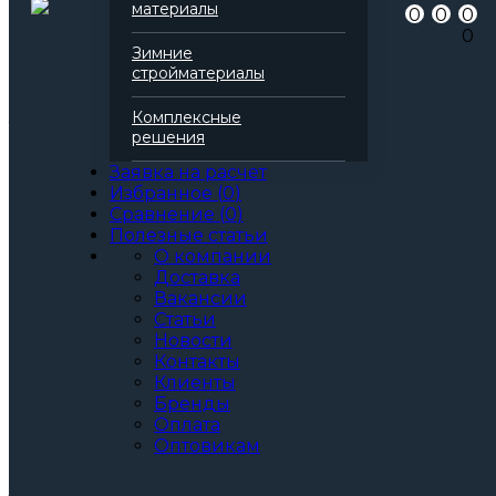
Артикул
144955
материалы
0
0
0
Бренд
Rockwool
0
Серия
Руф Баттс
Зимние
Марка
Д Стандарт
стройматериалы
Вид
Базальтовая вата
Все характеристики
Комплексные
Толщина, мм:
решения
60
70
Заявка на расчет
80
Избранное
(
0
)
90
Сравнение
(
0
)
100
Полезные статьи
110
О компании
120
Доставка
130
Вакансии
140
Статьи
150
Новости
160
Контакты
170
Клиенты
180
Бренды
190
Оплата
200
Оптовикам
Артикул: 144955
3
За м
За упаковку