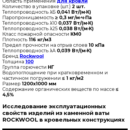
Область применения
для кровли
Количество в упаковке (шт.)
2 шт.
Теплопроводность λБ
0,041 Вт/(м·К)
Паропроницаемость
≥ 0,3 мг/м·ч·Па
Теплопроводность λ10
0,037 Вт/(м·К)
Теплопроводность λ25
0,038 Вт/(м·К)
Класс пожарной опасности
КМ0
Плотность
116 кг/м3
Предел прочности на отрыв слоев
10 кПа
Теплопроводность λА
0,039 Вт/(м·К)
Бренд
Rockwool
Толщина
100
Группа горючести
НГ
Водопоглощение при кратковременном и
частичном погружении
≤ 1 кг/м2
Размер
1200х1000 мм
Содержание органических веществ по массе
≤
4,5%
Исследование эксплуатационных
свойств изделий из каменной ваты
ROCKWOOL в кровельных конструкциях