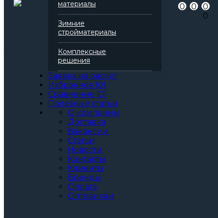
Артикул
144951
материалы
0
0
0
Бренд
Rockwool
0
Серия
Руф Баттс
Зимние
Марка
Д Стандарт
стройматериалы
Вид
Базальтовая вата
Все характеристики
Комплексные
Толщина, мм:
решения
60
70
Заявка на расчет
80
Избранное
(
0
)
90
Сравнение
(
0
)
100
Полезные статьи
110
О компании
120
Доставка
130
Вакансии
140
Статьи
150
Новости
160
Контакты
170
Клиенты
180
Бренды
190
Оплата
200
Оптовикам
Артикул: 144951
3
За м
За упаковку