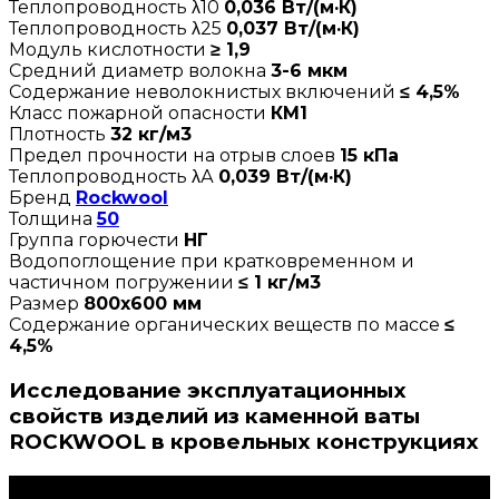
Теплопроводность λ10
0,036 Вт/(м·К)
Теплопроводность λ25
0,037 Вт/(м·К)
Модуль кислотности
≥ 1,9
Средний диаметр волокна
3-6 мкм
Содержание неволокнистых включений
≤ 4,5%
Класс пожарной опасности
КМ1
Плотность
32 кг/м3
Предел прочности на отрыв слоев
15 кПа
Теплопроводность λА
0,039 Вт/(м·К)
Бренд
Rockwool
Толщина
50
Группа горючести
НГ
Водопоглощение при кратковременном и
частичном погружении
≤ 1 кг/м3
Размер
800х600 мм
Содержание органических веществ по массе
≤
4,5%
Исследование эксплуатационных
свойств изделий из каменной ваты
ROCKWOOL в кровельных конструкциях