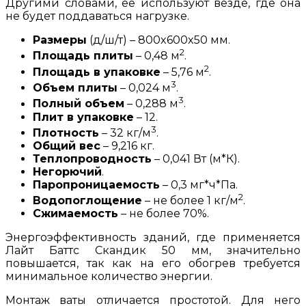
Другими словами, ее используют везде, где она
не будет поддаваться нагрузке.
Размеры
(д/ш/т) – 800x600x50 мм.
2
Площадь плиты
– 0,48 м
.
2
Площадь в упаковке
– 5,76 м
.
3
Объем плиты
– 0,024 м
.
3
Полный объем
– 0,288 м
.
Плит в упаковке
– 12.
3
Плотность
– 32 кг/м
.
Общий вес
– 9,216 кг.
Теплопроводность
– 0,041 Вт (м*К).
Негорючий
.
Паропроницаемость
– 0,3 мг*ч*Па.
2
Водопоглощение
– не более 1 кг/м
.
Сжимаемость
– не более 70%.
Энергоэффективность зданий, где применяется
Лайт Баттс Скандик 50 мм, значительно
повышается, так как на его обогрев требуется
минимальное количество энергии.
Монтаж ваты отличается простотой. Для него