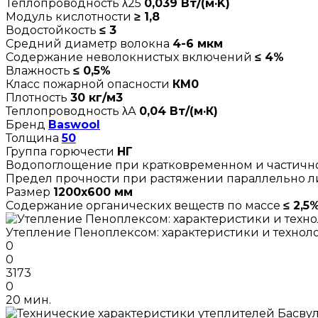
Теплопроводность λ25
0,039 Вт/(м·K)
Модуль кислотности
≥ 1,8
Водостойкость
≤ 3
Средний диаметр волокна
4-6 мкм
Содержание неволокнистых включений
≤ 4%
Влажность
≤ 0,5%
Класс пожарной опасности
КМ0
Плотность
30 кг/м3
Теплопроводность λА
0,04 Вт/(м·К)
Бренд
Baswool
Толщина
50
Группа горючести
НГ
Водопоглощение при кратковременном и частич
Предел прочности при растяжении параллельно 
Размер
1200х600 мм
Содержание органических веществ по массе
≤ 2,5
Утепление Пеноплексом: характеристики и технол
0
0
3173
0
20 мин.