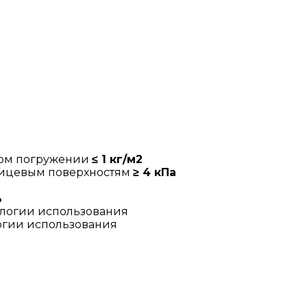
ном погружении
≤ 1 кг/м2
лицевым поверхностям
≥ 4 кПа
%
огии использования