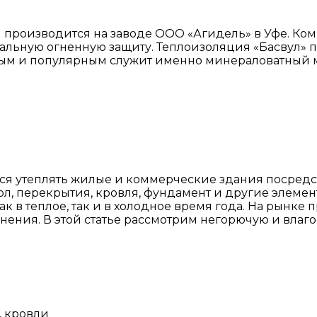
производится на заводе ООО «Агидель» в Уфе. Ком
ральную огненную защиту. Теплоизоляция «Басвул» 
ным и популярным служит именно минераловатный 
тся утеплять жилые и коммерческие здания посред
ол, перекрытия, кровля, фундамент и другие элеме
ак в теплое, так и в холодное время года. На рынк
нения. В этой статье рассмотрим негорючую и влаг