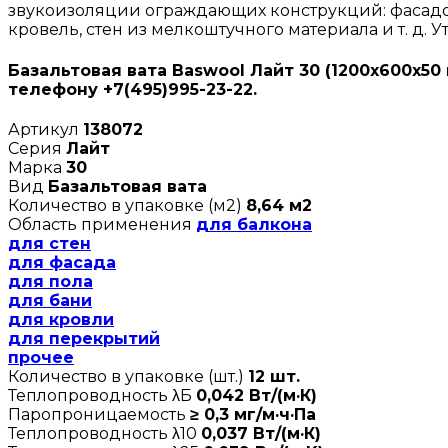
звукоизоляции ограждающих конструкций: фасадов 
кровель, стен из мелкоштучного материала и т. д.
Базальтовая вата Baswool Лайт 30 (1200х600х50
телефону +7(495)995-23-22.
Артикул
138072
Серия
Лайт
Марка
30
Вид
Базальтовая вата
Количество в упаковке (м2)
8,64 м2
Область применения
для балкона
для стен
для фасада
для пола
для бани
для кровли
для перекрытий
прочее
Количество в упаковке (шт.)
12 шт.
Теплопроводность λБ
0,042 Вт/(м·К)
Паропроницаемость
≥ 0,3 мг/м·ч·Па
Теплопроводность λ10
0,037 Вт/(м·К)