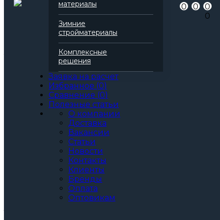
Артикул
136946
материалы
0
0
0
Бренд
Rockwool
0
Серия
Лайт Баттс
Зимние
Марка
Скандик
стройматериалы
Вид
Базальтовая вата
Все характеристики
Комплексные
Толщина, мм:
решения
75
80
Заявка на расчет
90
Избранное
(
0
)
100
Сравнение
(
0
)
110
Полезные статьи
120
О компании
130
Доставка
140
Вакансии
150
Статьи
160
Новости
170
Контакты
180
Клиенты
190
Бренды
200
Оплата
Оптовикам
Артикул: 136946
3
За м
За упаковку
по запросу
Цена при единовременной покупке