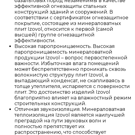
базальтовых пород незаменимы в качестве
эффективной огнезащиты стальных
конструкций зданий и сооружений. В
соответствии с сертификатом огнезащитное
покрытие, состоящее из минераловатных
плит Izovol, относится к первой (самой
высшей) группе огнезащитной
эффективности.
Высокая паропроницаемость. Высокая
паропроницаемость минераловатной
продукции Izovol – вопрос первостепенной
важности. Избыточная влага помещений
может беспрепятственно проникать сквозь
волокнистую структуру плит Izovol, а
выпадающий конденсат, не скапливаясь в
толще утеплителя, испаряется с поверхности
плит. Это достоинство изделий Izovol
благоприятно влияет на влажностный режим
строительных конструкций.
Отличная звукоизоляция. Минераловатная
теплоизоляция Izovol является наилучшей
преградой на пути звуковых волн и
полностью препятствует их
распространению, что способствует