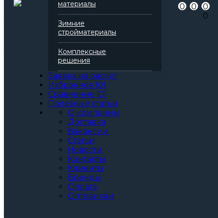
материалы
0
0
0
для пожароизоляции
0
для фасада
Зимние
Теплопроводность
0,040 Вт/(м*К)
стройматериалы
Паропроницаемость
0,3 мг/(м*К*Па)
Все характеристики
Комплексные
Толщина, мм:
решения
40
50
Заявка на расчет
60
Избранное
(
0
)
80
Сравнение
(
0
)
90
Полезные статьи
100
О компании
110
Доставка
120
Вакансии
130
Статьи
140
Новости
150
Контакты
160
Клиенты
170
Бренды
180
Оплата
200
Оптовикам
Артикул: 166647
3
За м
За упаковку