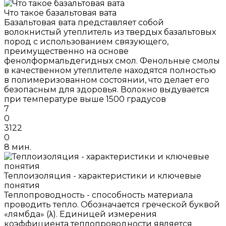
Что такое базальтовая вата
Базальтовая вата представляет собой
волокнистый утеплитель из твердых базальтовых
пород с использованием связующего,
преимущественно на основе
фенолформальдегидных смол. Фенольные смолы
в качественном утеплителе находятся полностью
в полимеризованном состоянии, что делает его
безопасным для здоровья. Волокно выдувается
при температуре выше 1500 градусов
7
0
3122
0
8 мин.
Теплоизоляция - характеристики и ключевые
понятия
Теплопроводность - способность материала
проводить тепло. Обозначается греческой буквой
«лямбда» (λ). Единицей измерения
коэффициента теплопроводности является