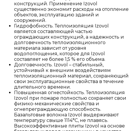
конструкций. Применение Izovol
существенно экономит расходы на отопление
объектов, эксплуатацию зданий и
сооружений.
Гидрофобность. Теплоизоляция Izovol
является составляющей частью
ограждающих конструкций, а надежность и
долговечность теплоизоляционного
материала зависит от уровня
водопоглощения, которое для Izovol
составляет не более 1,5 % его объема.
Долговечность. Izovol – стабильный,
устойчивый к внешним воздействиям
теплоизоляционный материал, сохраняющий
свои эксплуатационные свойства в течение
длительного времени.
Повышенная огнестойкость. Теплоизоляция
Izovol при пожаре полностью сохраняет свои
физико-механические свойства и
огнепреграждающую способность.
Базальтовые волокна Izovol выдерживают
температуру свыше 1114°С, не плавясь.
Высокоэффективные плиты Izovol на основе