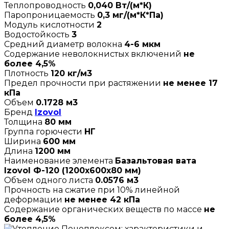
Теплопроводность
0,040 Вт/(м*К)
Паропроницаемость
0,3 мг/(м*К*Па)
Модуль кислотности
2
Водостойкость
3
Средний диаметр волокна
4-6 мкм
Содержание неволокнистых включений
не
более 4,5%
Плотность
120 кг/м3
Предел прочности при растяжении
не менее 17
кПа
Объем
0.1728 м3
Бренд
Izovol
Толщина
80 мм
Группа горючести
НГ
Ширина
600 мм
Длина
1200 мм
Наименование элемента
Базальтовая вата
Izovol Ф-120 (1200х600х80 мм)
Объем одного листа
0.0576 м3
Прочность на сжатие при 10% линейной
деформации
не менее 42 кПа
Содержание органических веществ по массе
не
более 4,5%