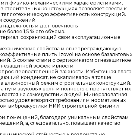
выми физико-механическими характеристиками,
 строительных конструкциях позволяет свести к
 теплотехническую эффективность конструкций.
и сооружений.
а надежность и долговечность
е более 1,5 % его объема.
атериал, сохраняющий свои эксплуатационные
о-механические свойства и огнепреграждающую
окоэффективные плиты Izovol на основе базальтовых
ий. В соответствии с сертификатом огнезащитное
огнезащитной эффективности.
прос первостепенной важности. Избыточная влага
дающий конденсат, не скапливаясь в толще
т на влажностный режим строительных конструкций.
 пути звуковых волн и полностью препятствует их
ывается на самочувствии людей. Минераловатная
остью удовлетворяют требованиям нормативных
атом виброакустики НИИ строительной физики
три помещений, благодаря уникальным свойствам
ещений, а, следовательно, повышает качество
ют химической стойкостью к воздействию