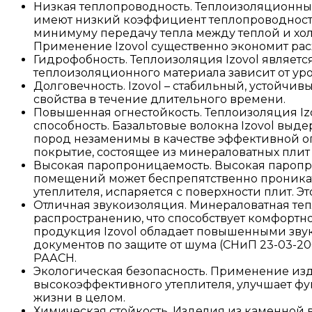
Низкая теплопроводность. Теплоизоляционны
имеют низкий коэффициент теплопроводности 
минимуму передачу тепла между теплой и хол
Применение Izovol существенно экономит рас
Гидрофобность. Теплоизоляция Izovol являет
теплоизоляционного материала зависит от уров
Долговечность. Izovol – стабильный, устой
свойства в течение длительного времени.
Повышенная огнестойкость. Теплоизоляция I
способность. Базальтовые волокна Izovol выде
пород незаменимы в качестве эффективной ог
покрытие, состоящее из минераловатных плит 
Высокая паропроницаемость. Высокая паропро
помещений может беспрепятственно проникать 
утеплителя, испаряется с поверхности плит. 
Отличная звукоизоляция. Минераловатная тепл
распространению, что способствует комфорт
продукция Izovol обладает повышенными зву
документов по защите от шума (СНиП 23-03-2
РААСН.
Экологическая безопасность. Применение из
высокоэффективного утеплителя, улучшает фу
жизни в целом.
Химическая стойкость. Изделия из каменной 