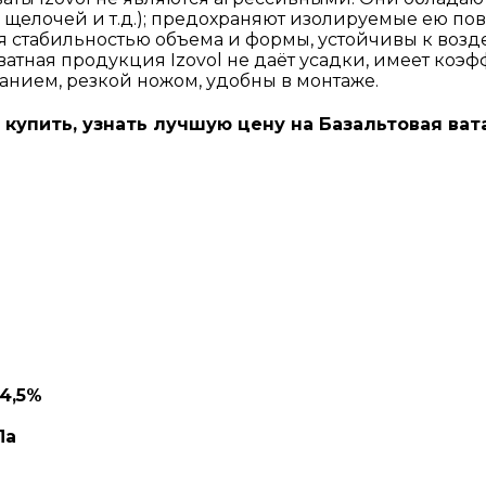
, щелочей и т.д.); предохраняют изолируемые ею пов
я стабильностью объема и формы, устойчивы к воз
ватная продукция Izovol не даёт усадки, имеет ко
анием, резкой ножом, удобны в монтаже.
м) купить, узнать лучшую цену на Базальтовая в
4,5%
Па