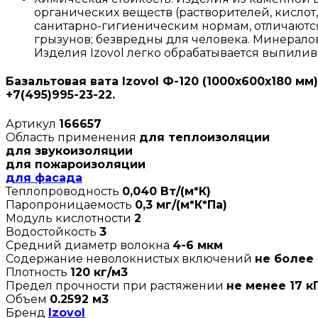
органических веществ (растворителей, кислот
санитарно-гигиеническим нормам, отличаютс
грызунов; безвредны для человека. Минерало
Изделия Izovol легко обрабатывается выпилив
Базальтовая вата Izovol Ф-120 (1000х600х180 м
+7(495)995-23-22.
Артикул
166657
Область применения
для теплоизоляции
для звукоизоляции
для пожароизоляции
для фасада
Теплопроводность
0,040 Вт/(м*К)
Паропроницаемость
0,3 мг/(м*К*Па)
Модуль кислотности
2
Водостойкость
3
Средний диаметр волокна
4-6 мкм
Содержание неволокнистых включений
не более 
Плотность
120 кг/м3
Предел прочности при растяжении
не менее 17 к
Объем
0.2592 м3
Бренд
Izovol