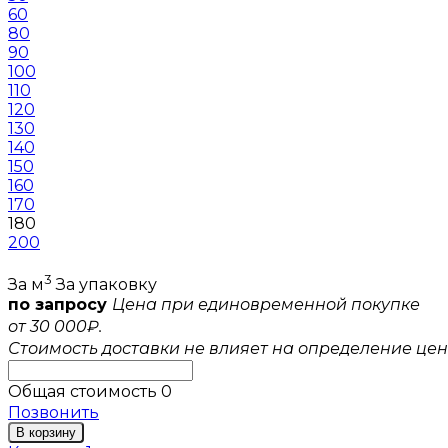
60
80
90
100
110
120
130
140
150
160
170
180
200
3
За м
За упаковку
по запросу
Цена при единовременной покупке
от 30 000₽.
Стоимость доставки не влияет на определение цен
Общая стоимость
0
Позвонить
В корзину