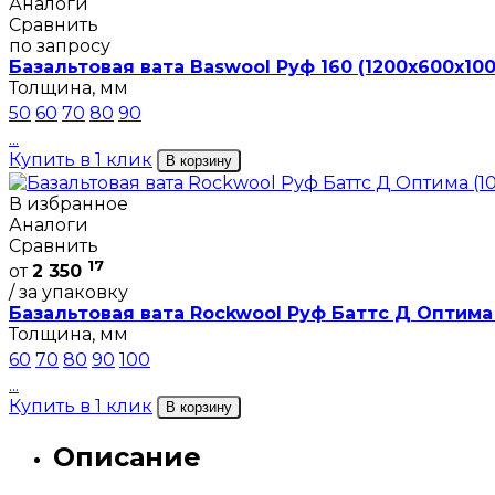
Аналоги
Сравнить
по запросу
Базальтовая вата Baswool Руф 160 (1200х600х100
Толщина, мм
50
60
70
80
90
...
Купить в 1 клик
В корзину
В избранное
Аналоги
Сравнить
17
от
2 350
/ за упаковку
Базальтовая вата Rockwool Руф Баттс Д Оптима 
Толщина, мм
60
70
80
90
100
...
Купить в 1 клик
В корзину
Описание