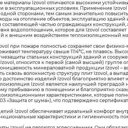
е материалы Izovol отличаются высокими устойчи
в эксплуатационных условиях. Применение Izovol в
одной сторонами, тем самым значительно повысить
ходы на отопление объектов, эксплуатацию зданий 
ся составляющей частью ограждающих конструкций, 
ня водопоглощения, которое для Izovol составляет н
чивый к внешним воздействиям теплоизоляционный м
zovol при пожаре полностью сохраняет свои физик
рживают температуру свыше 1114°С, не плавясь. Выс
незащиты стальных конструкций зданий и сооружен
Izovol, относится к первой (самой высшей) группе 
ницаемость минераловатной продукции Izovol – во
сквозь волокнистую структуру плит Izovol, а выпа
Это достоинство изделий Izovol благоприятно влияе
оизоляция Izovol является наилучшей преградой на
ному пребыванию в помещении и благоприятно сказ
коизоляционными характеристиками, которые полн
003 «Защита от шума»), что подтверждено сертифик
делий Izovol обеспечивает идеальный комфорт вну
нкциональные характеристики и гигиеничность пом
ваты Izovol не являются агрессивными. Они облада