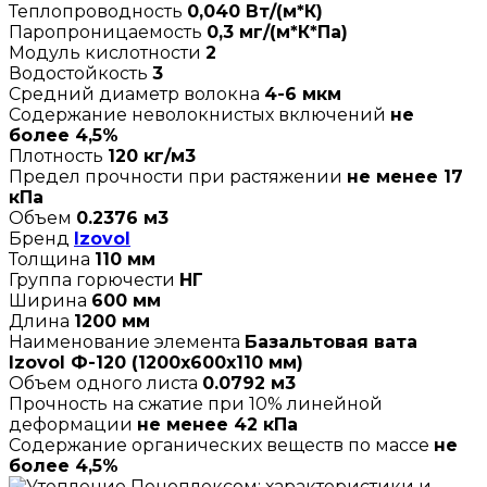
Теплопроводность
0,040 Вт/(м*К)
Паропроницаемость
0,3 мг/(м*К*Па)
Модуль кислотности
2
Водостойкость
3
Средний диаметр волокна
4-6 мкм
Содержание неволокнистых включений
не
более 4,5%
Плотность
120 кг/м3
Предел прочности при растяжении
не менее 17
кПа
Объем
0.2376 м3
Бренд
Izovol
Толщина
110 мм
Группа горючести
НГ
Ширина
600 мм
Длина
1200 мм
Наименование элемента
Базальтовая вата
Izovol Ф-120 (1200х600х110 мм)
Объем одного листа
0.0792 м3
Прочность на сжатие при 10% линейной
деформации
не менее 42 кПа
Содержание органических веществ по массе
не
более 4,5%