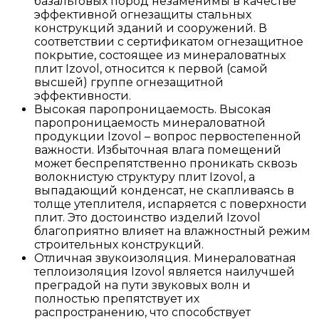
базальтовых пород незаменимы в качестве
эффективной огнезащиты стальных
конструкций зданий и сооружений. В
соответствии с сертификатом огнезащитное
покрытие, состоящее из минераловатных
плит Izovol, относится к первой (самой
высшей) группе огнезащитной
эффективности.
Высокая паропроницаемость. Высокая
паропроницаемость минераловатной
продукции Izovol – вопрос первостепенной
важности. Избыточная влага помещений
может беспрепятственно проникать сквозь
волокнистую структуру плит Izovol, а
выпадающий конденсат, не скапливаясь в
толще утеплителя, испаряется с поверхности
плит. Это достоинство изделий Izovol
благоприятно влияет на влажностный режим
строительных конструкций.
Отличная звукоизоляция. Минераловатная
теплоизоляция Izovol является наилучшей
преградой на пути звуковых волн и
полностью препятствует их
распространению, что способствует