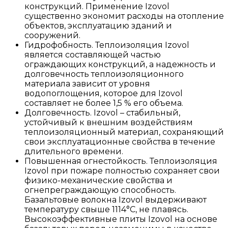
конструкций. Применение Izovol
существенно экономит расходы на отопление
объектов, эксплуатацию зданий и
сооружений.
Гидрофобность. Теплоизоляция Izovol
является составляющей частью
ограждающих конструкций, а надежность и
долговечность теплоизоляционного
материала зависит от уровня
водопоглощения, которое для Izovol
составляет не более 1,5 % его объема.
Долговечность. Izovol – стабильный,
устойчивый к внешним воздействиям
теплоизоляционный материал, сохраняющий
свои эксплуатационные свойства в течение
длительного времени.
Повышенная огнестойкость. Теплоизоляция
Izovol при пожаре полностью сохраняет свои
физико-механические свойства и
огнепреграждающую способность.
Базальтовые волокна Izovol выдерживают
температуру свыше 1114°С, не плавясь.
Высокоэффективные плиты Izovol на основе