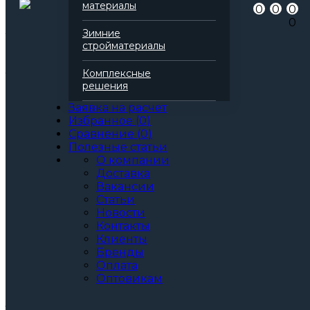
материалы
0
0
0
для пожароизоляции
0
для фасада
Зимние
Теплопроводность
0,040 Вт/(м*К)
стройматериалы
Паропроницаемость
0,3 мг/(м*К*Па)
Все характеристики
Комплексные
Толщина, мм:
решения
40
50
Заявка на расчет
60
Избранное
(
0
)
80
Сравнение
(
0
)
90
Полезные статьи
100
О компании
110
Доставка
120
Вакансии
130
Статьи
140
Новости
150
Контакты
160
Клиенты
170
Бренды
180
Оплата
200
Оптовикам
Артикул: 166650
3
За м
За упаковку