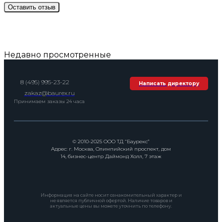
Недавно просмотренные
8 (495) 995-23-22
Написать директору
zakaz@baurex.ru
Принимаем заказы 24 часа
© 2010-2025 ООО ТД “Баурекс”
Адрес: г. Москва, Олимпийский проспект, дом
14, бизнес-центр Даймонд Холл, 7 этаж
Информация на сайте носит ознакомительный характер и
не является публичной офертой. Наличие товаров и
актуальные цены вы можете уточнить по телефону.