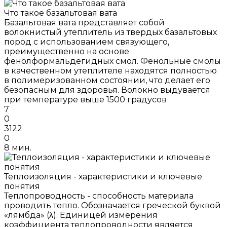
Что такое базальтовая вата
Базальтовая вата представляет собой
волокнистый утеплитель из твердых базальтовых
пород с использованием связующего,
преимущественно на основе
фенолформальдегидных смол. Фенольные смолы
в качественном утеплителе находятся полностью
в полимеризованном состоянии, что делает его
безопасным для здоровья. Волокно выдувается
при температуре выше 1500 градусов
7
0
3122
0
8 мин.
Теплоизоляция - характеристики и ключевые
понятия
Теплопроводность - способность материала
проводить тепло. Обозначается греческой буквой
«лямбда» (λ). Единицей измерения
коэффициента теплопроводности является