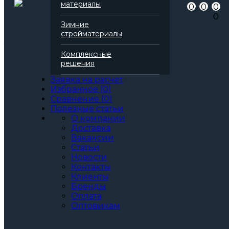
материалы
0
0
0
Серия
Вент-Фасад
0
Марка
80
Зимние
Вид
Базальтовая вата
стройматериалы
Все характеристики
Толщина, мм:
Комплексные
40
решения
50
60
Заявка на расчет
70
Избранное
(
0
)
80
Сравнение
(
0
)
90
Полезные статьи
100
О компании
110
Доставка
120
Вакансии
130
Статьи
140
Новости
150
Контакты
160
Клиенты
170
Бренды
180
Оплата
190
Оптовикам
200
Артикул: 138116