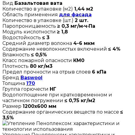
Вид
Базальтовая вата
Количество в упаковке (м2)
1,44 м2
Область применения
для фасада
Количество в упаковке (шт.)
2 шт.
Паропроницаемость
≥ 0,3 мг/м·ч·Па
Модуль кислотности
≥ 1,8
Водостойкость
≤ 3
Средний диаметр волокна
4-6 мкм
Содержание неволокнистых включений
≤ 4%
Влажность
≤ 0,5%
Класс пожарной опасности
КМ0
Плотность
80 кг/м3
Предел прочности на отрыв слоев
6 кПа
Бренд
Baswool
Толщина
170
Группа горючести
НГ
Водопоглощение при кратковременном и
частичном погружении
≤ 0,75 кг/м2
Размер
1200х600 мм
Содержание органических веществ по массе
≤
3,5%
Утепление Пеноплексом: характеристики и