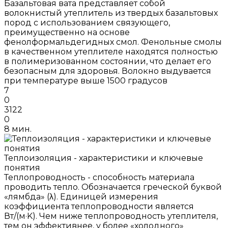
Базальтовая вата представляет собой
волокнистый утеплитель из твердых базальтовых
пород с использованием связующего,
преимущественно на основе
фенолформальдегидных смол. Фенольные смолы
в качественном утеплителе находятся полностью
в полимеризованном состоянии, что делает его
безопасным для здоровья. Волокно выдувается
при температуре выше 1500 градусов
7
0
3122
0
8 мин.
Теплоизоляция - характеристики и ключевые
понятия
Теплопроводность - способность материала
проводить тепло. Обозначается греческой буквой
«лямбда» (λ). Единицей измерения
коэффициента теплопроводности является
Вт/(м·K). Чем ниже теплопроводность утеплителя,
тем он эффективнее, у более «холодного»