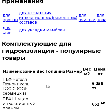
применения
для нагнетания
для
для
для
инъекционных (ремонтных)
кровли
очистки
пола
составов
для
для укладки мембран
стен
Комплектующие для
гидроизоляции - популярные
товары
Вес
Цена,
Наименование
Вес
Толщина
Размер
м2
от
ПВХ-металл
6 356
Технониколь
1.6
22
LOGICROOF
серый 2х1м
ПВХ Штуцер
48
инъекционный
652
прямой