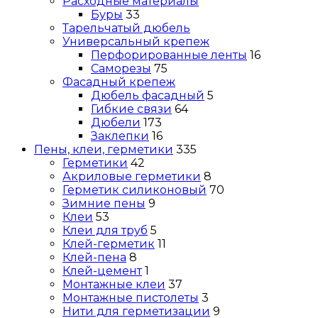
Расходные материалы
Буры
33
Тарельчатый дюбель
Универсальный крепеж
Перфорированные ленты
16
Саморезы
75
Фасадный крепеж
Дюбель фасадный
5
Гибкие связи
64
Дюбели
173
Заклепки
16
Пены, клеи, герметики
335
Герметики
42
Акриловые герметики
8
Герметик силиконовый
70
Зимние пены
9
Клеи
53
Клеи для труб
5
Клей-герметик
11
Клей-пена
8
Клей-цемент
1
Монтажные клеи
37
Монтажные пистолеты
3
Нити для герметизации
9