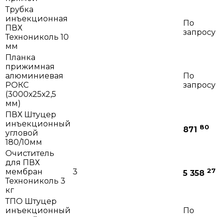
Трубка
инъекционная
По
ПВХ
запросу
Технониколь 10
мм
Планка
прижимная
алюминиевая
По
РОКС
запросу
(3000х25х2,5
мм)
ПВХ Штуцер
инъекционный
80
871
угловой
180/10мм
Очиститель
для ПВХ
27
мембран
3
5 358
Технониколь 3
кг
ТПО Штуцер
инъекционный
По