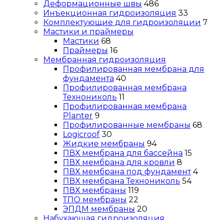
Деформационные швы
486
Инъекционная гидроизоляция
33
Комплектующие для гидроизоляции
7
Мастики и праймеры
Мастики
68
Праймеры
16
Мембранная гидроизоляция
Профилированная мембрана для
фундамента
40
Профилированная мембрана
Технониколь
11
Профилированная мембрана
Planter
9
Профилированные мембраны
68
Logicroof
30
Жидкие мембраны
94
ПВХ мембрана для бассейна
15
ПВХ мембрана для кровли
8
ПВХ мембрана под фундамент
4
ПВХ мембрана Технониколь
54
ПВХ мембраны
119
ТПО мембраны
22
ЭПДМ мембраны
20
Набухающая гидроизоляция