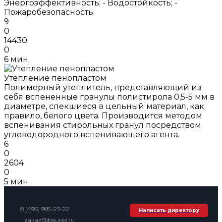
Энергоэффективность; - Водостойкость; -
Пожаробезопасность.
9
0
14430
0
6 мин.
Утепление пенопластом
Полимерный утеплитель, представляющий из
себя вспененные гранулы полистирола 0,5-5 мм в
диаметре, спекшиеся в цельный материал, как
правило, белого цвета. Производится методом
вспенивания стирольных гранул посредством
углеводородного вспенивающего агента.
6
0
2604
0
5 мин.
8 (495) 995-23-22
Написать директору
zakaz@baurex.ru