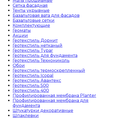
Маты прошивные
Сетка фасадная
Тенты укрывные
Базальтовая вата для фасадов
Базальтовые сетки
Комплектующие
Геоматы
Акции
Геотекстиль Дорнит
Геотекстиль нетканый
Геотекстиль Typar
Геотекстиль для фундамента
Геотекстиль Технониколь
Обои
Геотекстиль термоскрепленный
Геотекстиль Icopal
Геотекстиль Авантекс
Геотекстиль 500
Геотекстиль 400
Профилированная мембрана Planter
Профилированная мембрана для
фундамента
Штукатурки декоративные
Шпаклевки