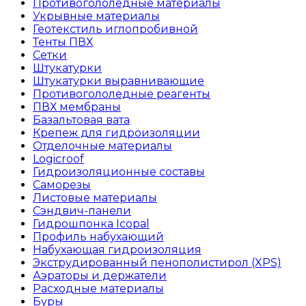
Противогололедные материалы
Укрывные материалы
Геотекстиль иглопробивной
Тенты ПВХ
Сетки
Штукатурки
Штукатурки выравнивающие
Противогололедные реагенты
ПВХ мембраны
Базальтовая вата
Крепеж для гидроизоляции
Отделочные материалы
Logicroof
Гидроизоляционные составы
Саморезы
Листовые материалы
Сэндвич-панели
Гидрошпонка Icopal
Профиль набухающий
Набухающая гидроизоляция
Экструдированный пенополистирол (XPS)
Аэраторы и держатели
Расходные материалы
Буры