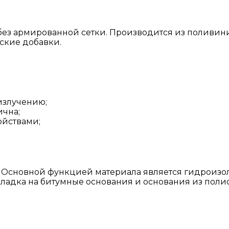
без армированной сетки. Производится из поливини
ские добавки.
излучению;
ична;
йствами;
 Основной функцией материала является гидроизо
адка на битумные основания и основания из полис