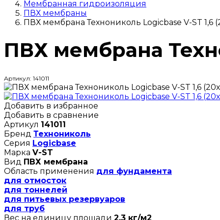
Мембранная гидроизоляция
ПВХ мембраны
ПВХ мембрана Технониколь Logicbase V-ST 1,6 (
ПВХ мембрана Технон
Артикул: 141011
Добавить в избранное
Добавить в сравнение
Артикул
141011
Бренд
Технониколь
Серия
Logicbase
Марка
V-ST
Вид
ПВХ мембрана
Область применения
для фундамента
для отмосток
для тоннелей
для питьевых резервуаров
для труб
Вес на единицу площади
2,3 кг/м2