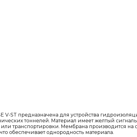
E V-ST предназначена для устройства гидроизоляц
хнических тоннелей. Материал имеет желтый сигна
 или транспортировки. Мембрана производится на
что обеспечивает однородность материала.