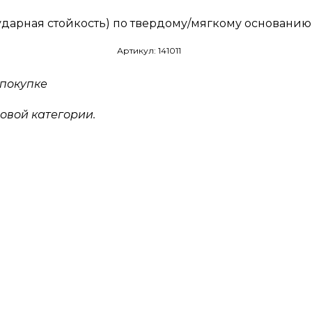
арная стойкость) по твердому/мягкому основанию
Артикул: 141011
покупке
овой категории.