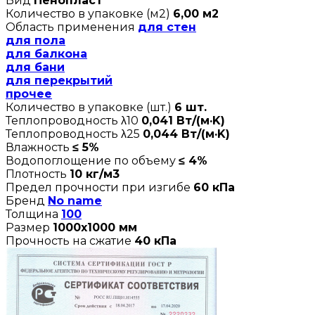
Вид
Пенопласт
Количество в упаковке (м2)
6,00 м2
Область применения
для стен
для пола
для балкона
для бани
для перекрытий
прочее
Количество в упаковке (шт.)
6 шт.
Теплопроводность λ10
0,041 Вт/(м·K)
Теплопроводность λ25
0,044 Вт/(м·K)
Влажность
≤ 5%
Водопоглощение по объему
≤ 4%
Плотность
10 кг/м3
Предел прочности при изгибе
60 кПа
Бренд
No name
Толщина
100
Размер
1000х1000 мм
Прочность на сжатие
40 кПа