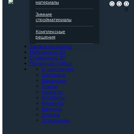
материалы
0
0
0
Все характеристики
0
Толщина, мм:
Зимние
20
стройматериалы
30
40
Комплексные
50
решения
100
150
Заявка на расчет
200
Избранное
(
0
)
Артикул: 138717
Сравнение
(
0
)
3
За м
За лист
Полезные статьи
О компании
50
крупный опт
346
Цена при единовременной
Доставка
покупке
Вакансии
от 100 000₽.
Статьи
Стоимость доставки не влияет на определение
Новости
ценовой категории.
Контакты
Клиенты
25
мелкий опт
362
Бренды
Оплата
Общая стоимость
362.25
Оптовикам
Позвонить
В корзину