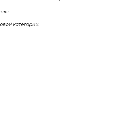
упке
овой категории.