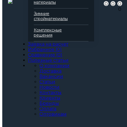
материалы
0
0
0
0
Зимние
Добавить в избранное
стройматериалы
Добавить в сравнение
Артикул
138684
Комплексные
Бренд
Технониколь
решения
Серия
Carbon
Заявка на расчет
Марка
Solid 700
Избранное
(
0
)
Вид
Экструдированный пенополистирол
Сравнение
(
0
)
Количество в упаковке (м2)
5,48 м2
Полезные статьи
Область применения
для пола
О компании
для кровли
Доставка
для фундамента
Вакансии
для бассейна
Статьи
прочее
Новости
Количество в упаковке (шт.)
8 шт.
Контакты
Теплопроводность λБ
0,034 Вт/(м·K)
Клиенты
Все характеристики
Бренды
Артикул: 138684
Оплата
3
За м
За упаковку
Оптовикам
по запросу
Цена при единовременной покупке
от 30 000₽.