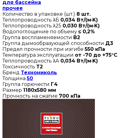
для бассейна
прочее
Количество в упаковке (шт.)
8 шт.
Теплопроводность λБ
0,034 Вт/(м·K)
Теплопроводность λ25
0,030 Вт/(м·K)
Водопоглощение по объему
≤ 0,2%
Группа воспламеняемости
В2
Группа дымообразующей способности
Д3
Предел прочности при изгибе
550 кПа
Температура эксплуатации
от -70 до +75°C
Теплопроводность λА
0,034 Вт/(м·K)
Токсичность
Т2
Бренд
Технониколь
Толщина
50
Группа горючести
Г4
Размер
1180х580 мм
Прочность на сжатие
700 кПа