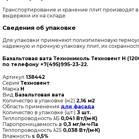
Транспортирование и хранение плит производят в 
выдержки их на складе.
Сведения об упаковке
Для упаковки применяют полиэтиленовую термоус
надежную и прочную упаковку плит, их сохранност
Базальтовая вата Технониколь Техновент Н (120
по телефону +7(495)995-23-22.
Артикул
138442
Серия
Техновент
Марка
Н
Вид
Базальтовая вата
Количество в упаковке (м2)
2,16 м2
Область применения
для фасада
Количество в упаковке (шт.)
3 шт.
Теплопроводность λБ
0,041 Вт/(м·К)
Паропроницаемость
≥ 0,3 мг/м·ч·Па
Теплопроводность λ25
0,038 Вт/(м·К)
Влажность
≤ 0,5%