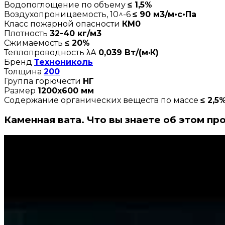
Водопоглощение по объему
≤ 1,5%
Воздухопроницаемость, 10^-6
≤ 90 м3/м•с•Па
Класс пожарной опасности
КМ0
Плотность
32-40 кг/м3
Сжимаемость
≤ 20%
Теплопроводность λА
0,039 Вт/(м·К)
Бренд
Технониколь
Толщина
200
Группа горючести
НГ
Размер
1200х600 мм
Содержание органических веществ по массе
≤ 2,5
Каменная вата. Что вы знаете об этом пр