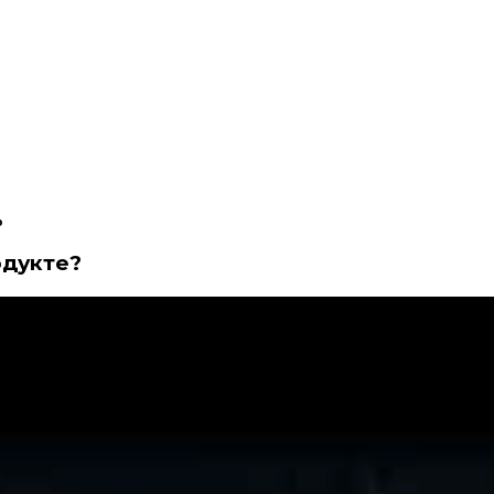
%
одукте?