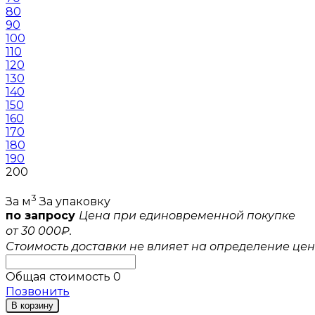
80
90
100
110
120
130
140
150
160
170
180
190
200
3
За м
За упаковку
по запросу
Цена при единовременной покупке
от 30 000₽.
Стоимость доставки не влияет на определение цен
Общая стоимость
0
Позвонить
В корзину