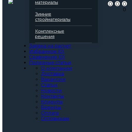
материалы
0
0
0
Серия
Венти Баттс
0
Марка
Н
Зимние
Вид
Базальтовая вата
стройматериалы
Все характеристики
Толщина, мм:
Комплексные
50
решения
60
70
Заявка на расчет
80
Избранное
(
0
)
90
Сравнение
(
0
)
100
Полезные статьи
110
О компании
120
Доставка
130
Вакансии
140
Статьи
150
Новости
160
Контакты
170
Клиенты
180
Бренды
190
Оплата
200
Оптовикам
Артикул: 137022
3
За м
За упаковку