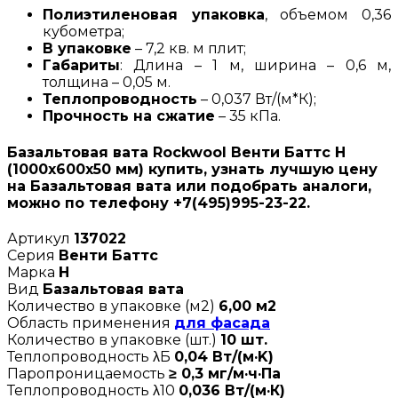
Полиэтиленовая упаковка
, объемом 0,36
кубометра;
В упаковке
– 7,2 кв. м плит;
Габариты
: Длина – 1 м, ширина – 0,6 м,
толщина – 0,05 м.
Теплопроводность
– 0,037 Вт/(м*К);
Прочность на сжатие
– 35 кПа.
Базальтовая вата Rockwool Венти Баттс Н
(1000х600х50 мм) купить, узнать лучшую цену
на Базальтовая вата или подобрать аналоги,
можно по телефону +7(495)995-23-22.
Артикул
137022
Серия
Венти Баттс
Марка
Н
Вид
Базальтовая вата
Количество в упаковке (м2)
6,00 м2
Область применения
для фасада
Количество в упаковке (шт.)
10 шт.
Теплопроводность λБ
0,04 Вт/(м·K)
Паропроницаемость
≥ 0,3 мг/м·ч·Па
Теплопроводность λ10
0,036 Вт/(м·К)