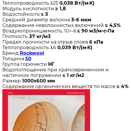
Теплопроводность λ25
0,038 Вт/(м·К)
Модуль кислотности
≥ 1,8
Водостойкость
≤ 3
Средний диаметр волокна
3-6 мкм
Содержание неволокнистых включений
≤ 4,5%
Воздухопроницаемость, 10^-6
≤ 90 м3/м•с•Па
Плотность
37 кг/м3
Предел прочности на отрыв слоев
6 кПа
Теплопроводность λА
0,039 Вт/(м·К)
Бренд
Rockwool
Толщина
50
Группа горючести
НГ
Водопоглощение при кратковременном и
частичном погружении
≤ 1 кг/м2
Размер
1000х600 мм
Содержание органических веществ по массе
≤ 4%