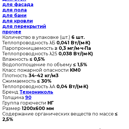
для фасада
для пола
для бани
для кровли
для перекрытий
прочее
Количество в упаковке (шт.)
6 шт.
Теплопроводность λБ
0,041 Вт/(м·К)
Паропроницаемость
≥ 0,3 мг/м·ч·Па
Теплопроводность λ25
0,038 Вт/(м·К)
Влажность
≤ 0,5%
Водопоглощение по объему
≤ 1,5%
Класс пожарной опасности
КМ0
Плотность
34-42 кг/м3
Сжимаемость
≤ 30%
Теплопроводность λА
0,04 Вт/(м·К)
Бренд
Технониколь
Толщина
90
Группа горючести
НГ
Размер
1200х600 мм
Содержание органических веществ по массе
≤
2,5%