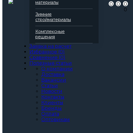
Артикул
138352
материалы
0
0
0
Бренд
Технониколь
0
Серия
Технолайт
Зимние
Марка
Оптима
стройматериалы
Вид
Базальтовая вата
Все характеристики
Комплексные
Толщина, мм:
решения
50
60
Заявка на расчет
70
Избранное
(
0
)
80
Сравнение
(
0
)
90
Полезные статьи
100
О компании
110
Доставка
120
Вакансии
130
Статьи
140
Новости
150
Контакты
160
Клиенты
170
Бренды
180
Оплата
190
Оптовикам
200
Артикул: 138352