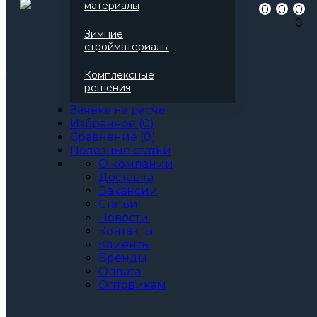
Артикул
138455
материалы
0
0
0
Бренд
Технониколь
0
Серия
Техноблок
Зимние
Марка
Стандарт
стройматериалы
Вид
Базальтовая вата
Все характеристики
Комплексные
Толщина, мм:
решения
50
60
Заявка на расчет
70
Избранное
(
0
)
80
Сравнение
(
0
)
90
Полезные статьи
100
О компании
110
Доставка
120
Вакансии
130
Статьи
140
Новости
150
Контакты
160
Клиенты
170
Бренды
180
Оплата
190
Оптовикам
200
Артикул: 138455