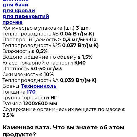
для бани
для кровли
для перекрытий
прочее
Количество в упаковке (шт.)
3 шт.
Теплопроводность λБ
0,04 Вт/(м·K)
Паропроницаемость
≥ 0,3 мг/м·ч·Па
Теплопроводность λ25
0,037 Вт/(м·К)
Влажность
≤ 0,5%
Водопоглощение по объему
≤ 1,5%
Класс пожарной опасности
КМ0
Плотность
40-50 кг/м3
Сжимаемость
≤ 10%
Теплопроводность λА
0,039 Вт/(м·К)
Бренд
Технониколь
Толщина
170
Группа горючести
НГ
Размер
1200х600 мм
Содержание органических веществ по массе
≤
2,5%
Каменная вата. Что вы знаете об этом
продукте?