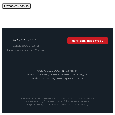
8 (495) 995-23-22
Написать директору
zakaz@baurex.ru
Принимаем заказы 24 часа
© 2010-2025 ООО ТД “Баурекс”
Адрес: г. Москва, Олимпийский проспект, дом
14, бизнес-центр Даймонд Холл, 7 этаж
Информация на сайте носит ознакомительный характер и
не является публичной офертой. Наличие товаров и
актуальные цены вы можете уточнить по телефону.