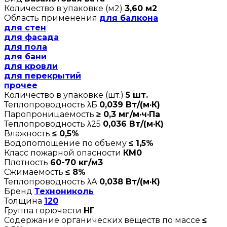
Количество в упаковке (м2)
3,60 м2
Область применения
для балкона
для стен
для фасада
для пола
для бани
для кровли
для перекрытий
прочее
Количество в упаковке (шт.)
5 шт.
Теплопроводность λБ
0,039 Вт/(м·К)
Паропроницаемость
≥ 0,3 мг/м·ч·Па
Теплопроводность λ25
0,036 Вт/(м·К)
Влажность
≤ 0,5%
Водопоглощение по объему
≤ 1,5%
Класс пожарной опасности
КМ0
Плотность
60-70 кг/м3
Сжимаемость
≤ 8%
Теплопроводность λА
0,038 Вт/(м·К)
Бренд
Технониколь
Толщина
120
Группа горючести
НГ
Содержание органических веществ по массе
≤