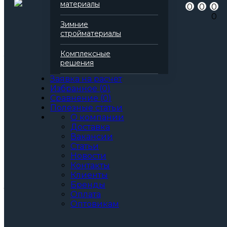
Артикул
138466
материалы
0
0
0
Бренд
Технониколь
0
Серия
Техноблок
Зимние
Марка
Проф
стройматериалы
Вид
Базальтовая вата
Все характеристики
Комплексные
Толщина, мм:
решения
50
60
Заявка на расчет
70
Избранное
(
0
)
80
Сравнение
(
0
)
90
Полезные статьи
100
О компании
110
Доставка
120
Вакансии
130
Статьи
140
Новости
150
Контакты
Клиенты
Артикул: 138466
3
Бренды
За м
За упаковку
Оплата
по запросу
Цена при единовременной покупке
Оптовикам
от 30 000₽.
Стоимость доставки не влияет на определение