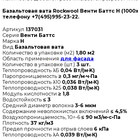
Базальтовая вата Rockwool Венти Баттс Н (1000
телефону +7(495)995-23-22.
Артикул
137031
Серия
Венти Баттс
Марка
Н
Вид
Базальтовая вата
Количество в упаковке (м2)
1,80 м2
Область применения
для фасада
Количество в упаковке (шт.)
3 шт.
Теплопроводность λБ
0,04 Вт/(м·K)
Паропроницаемость
≥ 0,3 мг/м·ч·Па
Теплопроводность λ10
0,036 Вт/(м·К)
Теплопроводность λ25
0,038 Вт/(м·К)
Модуль кислотности
≥ 1,8
Водостойкость
≤ 3
Средний диаметр волокна
3-6 мкм
Содержание неволокнистых включений
≤ 4,5%
Воздухопроницаемость, 10^-6
≤ 90 м3/м•с•Па
Плотность
37 кг/м3
Предел прочности на отрыв слоев
6 кПа
Теплопроводность λА
0,039 Вт/(м·К)