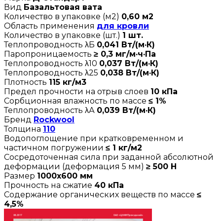
Вид
Базальтовая вата
Количество в упаковке (м2)
0,60 м2
Область применения
для кровли
Количество в упаковке (шт.)
1 шт.
Теплопроводность λБ
0,041 Вт/(м·К)
Паропроницаемость
≥ 0,3 мг/м·ч·Па
Теплопроводность λ10
0,037 Вт/(м·К)
Теплопроводность λ25
0,038 Вт/(м·К)
Плотность
115 кг/м3
Предел прочности на отрыв слоев
10 кПа
Сорбционная влажность по массе
≤ 1%
Теплопроводность λА
0,039 Вт/(м·К)
Бренд
Rockwool
Толщина
110
Водопоглощение при кратковременном и
частичном погружении
≤ 1 кг/м2
Сосредоточенная сила при заданной абсолютной
деформации (деформация 5 мм)
≥ 500 Н
Размер
1000х600 мм
Прочность на сжатие
40 кПа
Содержание органических веществ по массе
≤
4,5%