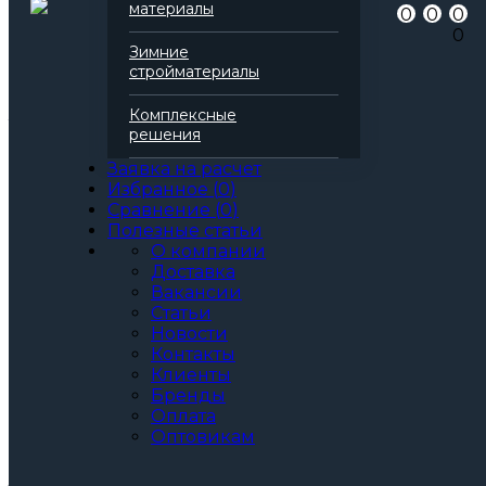
Артикул
137150
материалы
0
0
0
Бренд
Rockwool
0
Серия
Руф Баттс
Зимние
Марка
Д Стандарт
стройматериалы
Вид
Базальтовая вата
Все характеристики
Комплексные
Толщина, мм:
решения
60
70
Заявка на расчет
80
Избранное
(
0
)
90
Сравнение
(
0
)
100
Полезные статьи
110
О компании
120
Доставка
130
Вакансии
140
Статьи
150
Новости
160
Контакты
170
Клиенты
180
Бренды
190
Оплата
200
Оптовикам
Артикул: 137150
3
За м
За упаковку