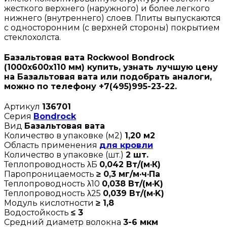
жесткого верхнего (наружного) и более легкого
нижнего (внутреннего) слоев. Плиты выпускаются
с односторонним (с верхней стороны) покрытием
стеклохолста.
Базальтовая вата Rockwool Bondrock
(1000х600х110 мм) купить, узнать лучшую цену
на Базальтовая вата или подобрать аналоги,
можно по телефону +7(495)995-23-22.
Артикул
136701
Серия
Bondrock
Вид
Базальтовая вата
Количество в упаковке (м2)
1,20 м2
Область применения
для кровли
Количество в упаковке (шт.)
2 шт.
Теплопроводность λБ
0,042 Вт/(м·К)
Паропроницаемость
≥ 0,3 мг/м·ч·Па
Теплопроводность λ10
0,038 Вт/(м·K)
Теплопроводность λ25
0,039 Вт/(м·K)
Модуль кислотности
≥ 1,8
Водостойкость
≤ 3
Средний диаметр волокна
3-6 мкм