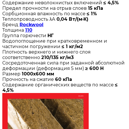
Содержание неволокнистых включений
≤ 4,5%
Предел прочности на отрыв слоев
15 кПа
Сорбционная влажность по массе
≤ 1%
Теплопроводность λА
0,04 Вт/(м·К)
Бренд
Rockwool
Толщина
110
Группа горючести
НГ
Водопоглощение при кратковременном и
частичном погружении
≤ 1 кг/м2
Плотность верхнего и нижнего слоя
соответственно
210/135 кг/м3
Сосредоточенная сила при заданной абсолютной
деформации (деформация 5 мм)
≥ 600 Н
Размер
1000х600 мм
Прочность на сжатие
60 кПа
Содержание органических веществ по массе
≤
4,5%