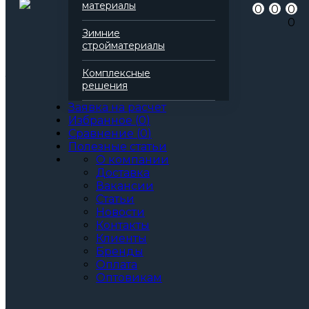
Артикул
136904
материалы
0
0
0
Бренд
Rockwool
0
Серия
Руф Баттс
Зимние
Марка
Д Оптима
стройматериалы
Вид
Базальтовая вата
Все характеристики
Комплексные
Толщина, мм:
решения
60
70
Заявка на расчет
80
Избранное
(
0
)
90
Сравнение
(
0
)
100
Полезные статьи
110
О компании
120
Доставка
130
Вакансии
140
Статьи
150
Новости
160
Контакты
170
Клиенты
180
Бренды
190
Оплата
200
Оптовикам
Артикул: 136904
3
За м
За упаковку