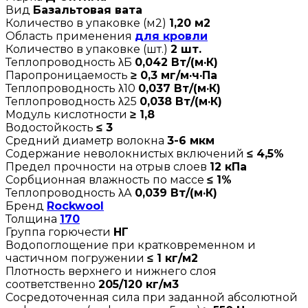
Вид
Базальтовая вата
Количество в упаковке (м2)
1,20 м2
Область применения
для кровли
Количество в упаковке (шт.)
2 шт.
Теплопроводность λБ
0,042 Вт/(м·К)
Паропроницаемость
≥ 0,3 мг/м·ч·Па
Теплопроводность λ10
0,037 Вт/(м·К)
Теплопроводность λ25
0,038 Вт/(м·К)
Модуль кислотности
≥ 1,8
Водостойкость
≤ 3
Средний диаметр волокна
3-6 мкм
Содержание неволокнистых включений
≤ 4,5%
Предел прочности на отрыв слоев
12 кПа
Сорбционная влажность по массе
≤ 1%
Теплопроводность λА
0,039 Вт/(м·К)
Бренд
Rockwool
Толщина
170
Группа горючести
НГ
Водопоглощение при кратковременном и
частичном погружении
≤ 1 кг/м2
Плотность верхнего и нижнего слоя
соответственно
205/120 кг/м3
Сосредоточенная сила при заданной абсолютной