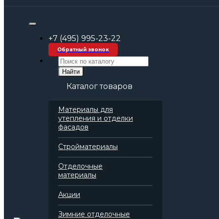
Строительные материалы оптом
Стройматериалы
Утеплитель
+7 (495) 995-23-22
Базальтовая вата
Базальтовая вата Rockwool Руф Баттс Д
Обратный звонок
Оптима (1000х600х150 мм)
Найти
Каталог товаров
Материалы для
Базальтовая вата Rockwool Руф
утепления и отделки
Баттс Д Оптима (1000х600х150
фасадов
мм)
Стройматериалы
Артикул: 136902
Отделочные
материалы
Акции
Добавить в избранное
Добавить в сравнение
Зимние отделочные