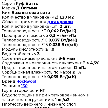
Серия
Руф Баттс
Марка
Д Оптима
Вид
Базальтовая вата
Количество в упаковке (м2)
1,20 м2
Область применения
для кровли
Количество в упаковке (шт.)
2 шт.
Теплопроводность λБ
0,042 Вт/(м·К)
Паропроницаемость
≥ 0,3 мг/м·ч·Па
Теплопроводность λ10
0,037 Вт/(м·К)
Теплопроводность λ25
0,038 Вт/(м·К)
Модуль кислотности
≥ 1,8
Водостойкость
≤ 3
Средний диаметр волокна
3-6 мкм
Содержание неволокнистых включений
≤ 4,5%
Предел прочности на отрыв слоев
12 кПа
Сорбционная влажность по массе
≤ 1%
Теплопроводность λА
0,039 Вт/(м·К)
Бренд
Rockwool
Толщина
150
Группа горючести
НГ
Водопоглощение при кратковременном и
частичном погружении
≤ 1 кг/м2
Плотность верхнего и нижнего слоя