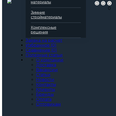
Артикул
136760
материалы
0
0
0
Бренд
Rockwool
0
Серия
Фасад
Зимние
Марка
Ламелла
стройматериалы
Вид
Базальтовая вата
Все характеристики
Комплексные
Толщина, мм:
решения
50
60
Заявка на расчет
70
Избранное
(
0
)
80
Сравнение
(
0
)
90
Полезные статьи
100
О компании
110
Доставка
120
Вакансии
130
Статьи
140
Новости
150
Контакты
160
Клиенты
170
Бренды
180
Оплата
190
Оптовикам
200
Артикул: 136760