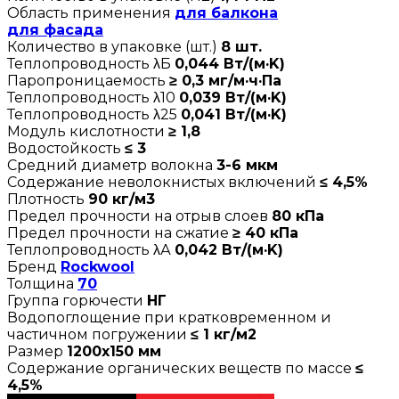
Область применения
для балкона
для фасада
Количество в упаковке (шт.)
8 шт.
Теплопроводность λБ
0,044 Вт/(м·K)
Паропроницаемость
≥ 0,3 мг/м·ч·Па
Теплопроводность λ10
0,039 Вт/(м·K)
Теплопроводность λ25
0,041 Вт/(м·K)
Модуль кислотности
≥ 1,8
Водостойкость
≤ 3
Средний диаметр волокна
3-6 мкм
Содержание неволокнистых включений
≤ 4,5%
Плотность
90 кг/м3
Предел прочности на отрыв слоев
80 кПа
Предел прочности на сжатие
≥ 40 кПа
Теплопроводность λА
0,042 Вт/(м·K)
Бренд
Rockwool
Толщина
70
Группа горючести
НГ
Водопоглощение при кратковременном и
частичном погружении
≤ 1 кг/м2
Размер
1200х150 мм
Содержание органических веществ по массе
≤
4,5%