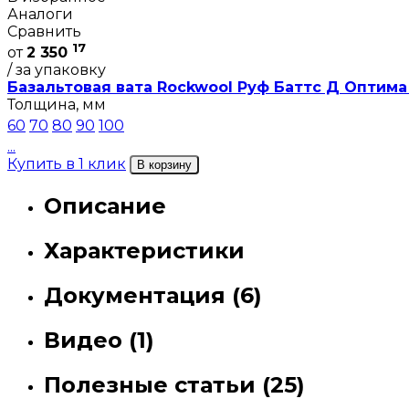
Аналоги
Сравнить
17
от
2 350
/ за упаковку
Базальтовая вата Rockwool Руф Баттс Д Оптима 
Толщина, мм
60
70
80
90
100
...
Купить в 1 клик
В корзину
Описание
Характеристики
Документация (6)
Видео (1)
Полезные статьи (25)