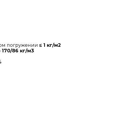
ном погружении
≤ 1 кг/м2
о
170/86 кг/м3
%