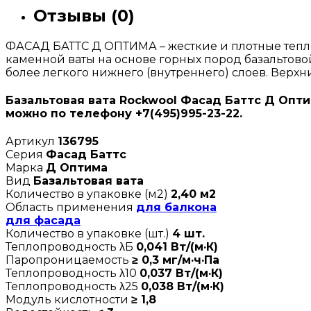
Отзывы (0)
ФАСАД БАТТС Д ОПТИМА – жесткие и плотные тепл
каменной ваты на основе горных пород базальтово
более легкого нижнего (внутреннего) слоев. Верхн
Базальтовая вата Rockwool Фасад Баттс Д Опти
можно по телефону +7(495)995-23-22.
Артикул
136795
Серия
Фасад Баттс
Марка
Д Оптима
Вид
Базальтовая вата
Количество в упаковке (м2)
2,40 м2
Область применения
для балкона
для фасада
Количество в упаковке (шт.)
4 шт.
Теплопроводность λБ
0,041 Вт/(м·К)
Паропроницаемость
≥ 0,3 мг/м·ч·Па
Теплопроводность λ10
0,037 Вт/(м·К)
Теплопроводность λ25
0,038 Вт/(м·К)
Модуль кислотности
≥ 1,8