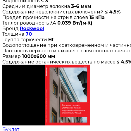
Водостойкость
≤ 3
Средний диаметр волокна
3-6 мкм
Содержание неволокнистых включений
≤ 4,5%
Предел прочности на отрыв слоев
15 кПа
Теплопроводность λА
0,039 Вт/(м·К)
Бренд
Rockwool
Толщина
70
Группа горючести
НГ
Водопоглощение при кратковременном и частич
Плотность верхнего и нижнего слоя соответственн
Размер
1000х600 мм
Содержание органических веществ по массе
≤ 4,5
Буклет