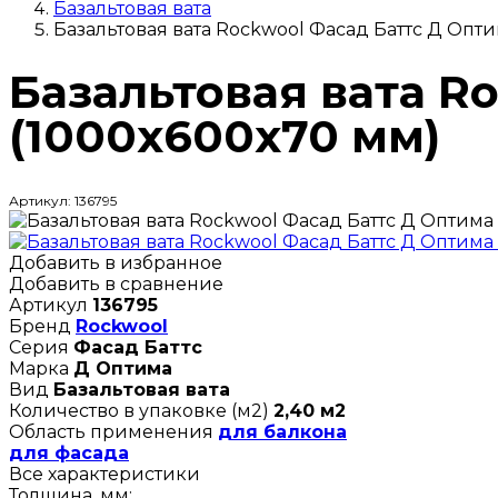
Базальтовая вата
Базальтовая вата Rockwool Фасад Баттс Д Опти
Базальтовая вата R
(1000х600х70 мм)
Артикул: 136795
Добавить в избранное
Добавить в сравнение
Артикул
136795
Бренд
Rockwool
Серия
Фасад Баттс
Марка
Д Оптима
Вид
Базальтовая вата
Количество в упаковке (м2)
2,40 м2
Область применения
для балкона
для фасада
Все характеристики
Толщина, мм: