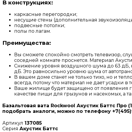
В конструкциях:
каркасные перегородки;
несущие стены (дополнительная звукоизоляци
подвесные потолки;
полы по лагам.
Преимущества:
Вы сможете спокойно смотреть телевизор, слу
соседней комнате проснется. Материал Акустик
Снижение уровня воздушного шума до 63 дБ, 
дБ. Это равносильно уровню шума от автотранс
В вашем доме станет не только тихо, но и тепл
всегда, потому что материал не дает усадки в
Ваше жилище будет защищено от появления гри
качестве пищи для грызунов и насекомых, а та
Базальтовая вата Rockwool Акустик Баттс Про (
подобрать аналоги, можно по телефону +7(495)9
Артикул
137085
Серия
Акустик Баттс