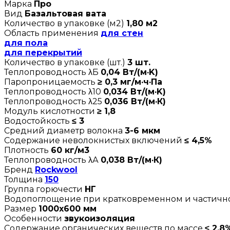
Марка
Про
Вид
Базальтовая вата
Количество в упаковке (м2)
1,80 м2
Область применения
для стен
для пола
для перекрытий
Количество в упаковке (шт.)
3 шт.
Теплопроводность λБ
0,04 Вт/(м·K)
Паропроницаемость
≥ 0,3 мг/м·ч·Па
Теплопроводность λ10
0,034 Вт/(м·K)
Теплопроводность λ25
0,036 Вт/(м·К)
Модуль кислотности
≥ 1,8
Водостойкость
≤ 3
Средний диаметр волокна
3-6 мкм
Содержание неволокнистых включений
≤ 4,5%
Плотность
60 кг/м3
Теплопроводность λА
0,038 Вт/(м·К)
Бренд
Rockwool
Толщина
150
Группа горючести
НГ
Водопоглощение при кратковременном и частич
Размер
1000х600 мм
Особенности
звукоизоляция
Содержание органических веществ по массе
≤ 2,8