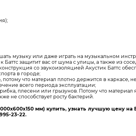
я);
шать музыку или даже играть на музыкальном инстру
 Баттс защитит вас от шума с улицы, а также из со
конструкция со звукоизоляцией Акустик Баттс обе
порта в городе;
о, потому что материал плотно держится в каркасе, н
 течение всего периода эксплуатации;
бка, плесени или грызунов. Потому что материал яв
кже не способствует росту бактерий.
1000х600х150 мм) купить, узнать лучшую цену на
95-23-22.