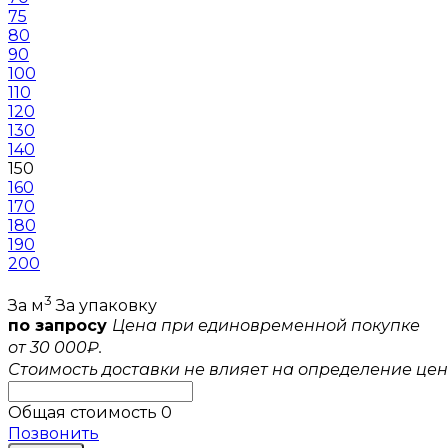
75
80
90
100
110
120
130
140
150
160
170
180
190
200
3
За м
За упаковку
по запросу
Цена при единовременной покупке
от 30 000₽.
Стоимость доставки не влияет на определение цен
Общая стоимость
0
Позвонить