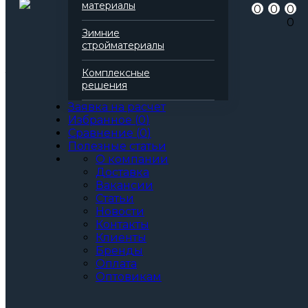
материалы
0
0
0
Серия
Акустик Баттс
0
Вид
Базальтовая вата
Зимние
Количество в упаковке (м2)
6,00 м2
стройматериалы
Все характеристики
1 отзыв
Комплексные
Толщина, мм:
решения
40
50
Заявка на расчет
60
Избранное
(
0
)
70
Сравнение
(
0
)
75
Полезные статьи
80
О компании
90
Доставка
100
Вакансии
110
Статьи
120
Новости
130
Контакты
140
Клиенты
150
Бренды
160
Оплата
170
Оптовикам
180
190