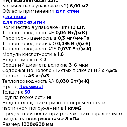
Вид
Базальтовая вата
Количество в упаковке (м2)
6,00 м2
Область применения
для стен
для пола
для перекрытий
Количество в упаковке (шт.)
10 шт.
Теплопроводность λБ
0,04 Вт/(м·K)
Паропроницаемость
≥ 0,3 мг/м·ч·Па
Теплопроводность λ10
0,035 Вт/(м·К)
Теплопроводность λ25
0,037 Вт/(м·К)
Модуль кислотности
≥ 1,8
Водостойкость
≤ 3
Средний диаметр волокна
3-6 мкм
Содержание неволокнистых включений
≤ 4,5%
Плотность
45 кг/м3
Теплопроводность λА
0,038 Вт/(м·К)
Бренд
Rockwool
Толщина
50
Группа горючести
НГ
Водопоглощение при кратковременном и
частичном погружении
≤ 1 кг/м2
Предел прочности при растяжении параллельно
лицевым поверхностям
≥ 8 кПа
Размер
1000х600 мм