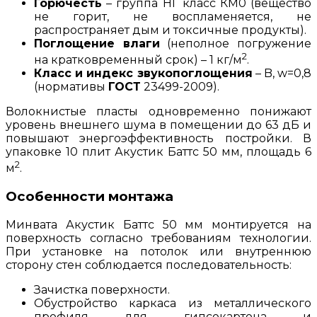
Горючесть
– группа НГ класс КМ0 (вещество
не горит, не воспламеняется, не
распространяет дым и токсичные продукты).
Поглощение влаги
(неполное погружение
2
на кратковременный срок) – 1 кг/м
.
Класс и индекс звукопоглощения
– B, w=0,8
(нормативы
ГОСТ
23499-2009).
Волокнистые пласты одновременно понижают
уровень внешнего шума в помещении до 63 дБ и
повышают энергоэффективность постройки. В
упаковке 10 плит Акустик Баттс 50 мм, площадь 6
2
м
.
Особенности монтажа
Минвата Акустик Баттс 50 мм монтируется на
поверхность согласно требованиям технологии.
При установке на потолок или внутреннюю
сторону стен соблюдается последовательность:
Зачистка поверхности.
Обустройство каркаса из металлического
профиля для гипсокартона и