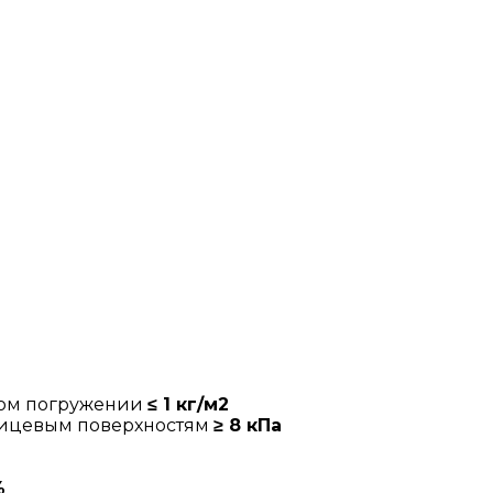
ном погружении
≤ 1 кг/м2
лицевым поверхностям
≥ 8 кПа
%