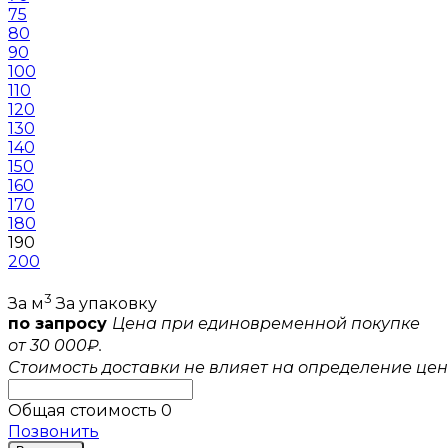
75
80
90
100
110
120
130
140
150
160
170
180
190
200
3
За м
За упаковку
по запросу
Цена при единовременной покупке
от 30 000₽.
Стоимость доставки не влияет на определение цен
Общая стоимость
0
Позвонить