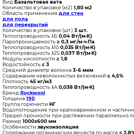
Вид
Базальтовая вата
Количество в упаковке (м2)
1,80 м2
Область применения
для стен
для пола
для перекрытий
Количество в упаковке (шт.)
3 шт.
Теплопроводность λБ
0,04 Вт/(м·K)
Паропроницаемость
≥ 0,3 мг/м·ч·Па
Теплопроводность λ10
0,035 Вт/(м·К)
Теплопроводность λ25
0,037 Вт/(м·К)
Модуль кислотности
≥ 1,8
Водостойкость
≤ 3
Средний диаметр волокна
3-6 мкм
Содержание неволокнистых включений
≤ 4,5%
Плотность
45 кг/м3
Теплопроводность λА
0,038 Вт/(м·К)
Бренд
Rockwool
Толщина
190
Группа горючести
НГ
Водопоглощение при кратковременном и частич
Предел прочности при растяжении параллельно 
Размер
1000х600 мм
Особенности
звукоизоляция
Содержание органических веществ по массе
≤ 2,8