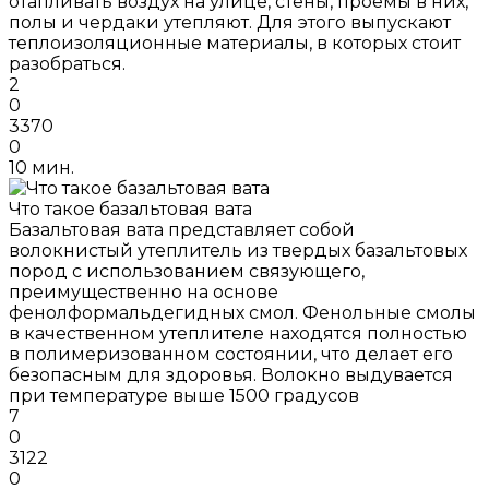
отапливать воздух на улице, стены, проемы в них,
полы и чердаки утепляют. Для этого выпускают
теплоизоляционные материалы, в которых стоит
разобраться.
2
0
3370
0
10 мин.
Что такое базальтовая вата
Базальтовая вата представляет собой
волокнистый утеплитель из твердых базальтовых
пород с использованием связующего,
преимущественно на основе
фенолформальдегидных смол. Фенольные смолы
в качественном утеплителе находятся полностью
в полимеризованном состоянии, что делает его
безопасным для здоровья. Волокно выдувается
при температуре выше 1500 градусов
7
0
3122
0