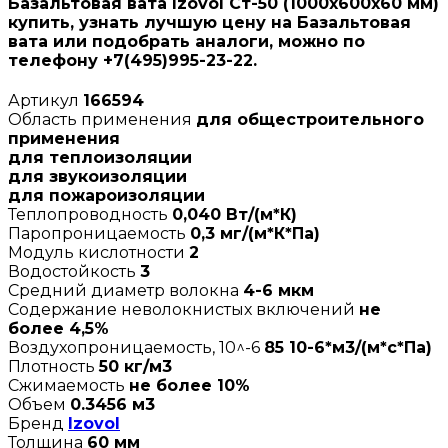
Базальтовая вата Izovol Ст-50 (1000х600х60 мм)
купить, узнать лучшую цену на Базальтовая
вата или подобрать аналоги, можно по
телефону +7(495)995-23-22.
Артикул
166594
Область применения
для общестроительного
применения
для теплоизоляции
для звукоизоляции
для пожароизоляции
Теплопроводность
0,040 Вт/(м*К)
Паропроницаемость
0,3 мг/(м*К*Па)
Модуль кислотности
2
Водостойкость
3
Средний диаметр волокна
4-6 мкм
Содержание неволокнистых включений
не
более 4,5%
Воздухопроницаемость, 10^-6
85 10-6*м3/(м*с*Па)
Плотность
50 кг/м3
Сжимаемость
не более 10%
Объем
0.3456 м3
Бренд
Izovol
Толщина
60 мм