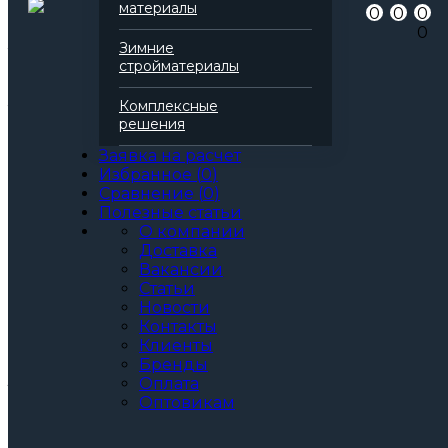
материалы
0
0
0
для звукоизоляции
0
для пожароизоляции
Зимние
Теплопроводность
0,040 Вт/(м*К)
стройматериалы
Паропроницаемость
0,3 мг/(м*К*Па)
Все характеристики
Комплексные
Толщина, мм:
решения
40
50
Заявка на расчет
60
Избранное
(
0
)
70
Сравнение
(
0
)
80
Полезные статьи
90
О компании
100
Доставка
120
Вакансии
130
Статьи
140
Новости
150
Контакты
160
Клиенты
Артикул: 166594
Бренды
3
За м
За упаковку
Оплата
по запросу
Цена при единовременной покупке
Оптовикам
от 30 000₽.
Стоимость доставки не влияет на определение