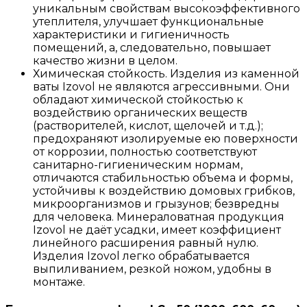
уникальным свойствам высокоэффективного
утеплителя, улучшает функциональные
характеристики и гигиеничность
помещений, а, следовательно, повышает
качество жизни в целом.
Химическая стойкость. Изделия из каменной
ваты Izovol не являются агрессивными. Они
обладают химической стойкостью к
воздействию органических веществ
(растворителей, кислот, щелочей и т.д.);
предохраняют изолируемые ею поверхности
от коррозии, полностью соответствуют
санитарно-гигиеническим нормам,
отличаются стабильностью объема и формы,
устойчивы к воздействию домовых грибков,
микроорганизмов и грызунов; безвредны
для человека. Минераловатная продукция
Izovol не даёт усадки, имеет коэффициент
линейного расширения равный нулю.
Изделия Izovol легко обрабатывается
выпиливанием, резкой ножом, удобны в
монтаже.