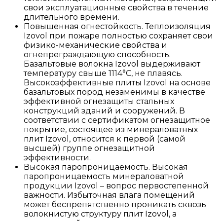
свои эксплуатационные свойства в течение
длительного времени.
Повышенная огнестойкость. Теплоизоляция
Izovol при пожаре полностью сохраняет свои
физико-механические свойства и
огнепреграждающую способность.
Базальтовые волокна Izovol выдерживают
температуру свыше 1114°С, не плавясь.
Высокоэффективные плиты Izovol на основе
базальтовых пород незаменимы в качестве
эффективной огнезащиты стальных
конструкций зданий и сооружений. В
соответствии с сертификатом огнезащитное
покрытие, состоящее из минераловатных
плит Izovol, относится к первой (самой
высшей) группе огнезащитной
эффективности.
Высокая паропроницаемость. Высокая
паропроницаемость минераловатной
продукции Izovol – вопрос первостепенной
важности. Избыточная влага помещений
может беспрепятственно проникать сквозь
волокнистую структуру плит Izovol, а