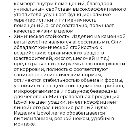
комфорт внутри помещений, благодаря
уникальным свойствам высокоэффективного
утеплителя, улучшает функциональные
характеристики и гигиеничность
помещений, а, следовательно, повышает
качество жизни в целом.
Химическая стойкость. Изделия из каменной
ваты Izovol не являются агрессивными. Они
обладают химической стойкостью к
воздействию органических веществ
(растворителей, кислот, щелочей и т.д.);
предохраняют изолируемые ею поверхности
от коррозии, полностью соответствуют
санитарно-гигиеническим нормам,
отличаются стабильностью объема и формы,
устойчивы к воздействию домовых грибков,
микроорганизмов и грызунов; безвредны
для человека. Минераловатная продукция
Izovol не даёт усадки, имеет коэффициент
линейного расширения равный нулю.
Изделия Izovol легко обрабатывается
выпиливанием, резкой ножом, удобны в
монтаже.