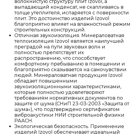
волокнистую структуру плит Izovol, а
выпадающий конденсат, не скапливаясь в
толще утеплителя, испаряется с поверхности
плит. Это достоинство изделий Izovol
благоприятно влияет на влажностный режим
строительных конструкций.
Отличная звукоизоляция. Минераловатная
теплоизоляция Izovol является наилучшей
преградой на пути звуковых волн и
полностью препятствует их
распространению, что способствует
комфортному пребыванию в помещении и
благоприятно сказывается на самочувствии
людей. Минераловатная продукция Izovol
обладает повышенными
звукоизоляционными характеристиками,
которые полностью удовлетворяют
требованиям нормативных документов по
защите от шума (СНиП 23-03-2003 «Защита от
шума»), что подтверждено сертификатом
виброакустики НИИ строительной физики
РААСН.
Экологическая безопасность. Применение
изделий Izovol обеспечивает идеальный