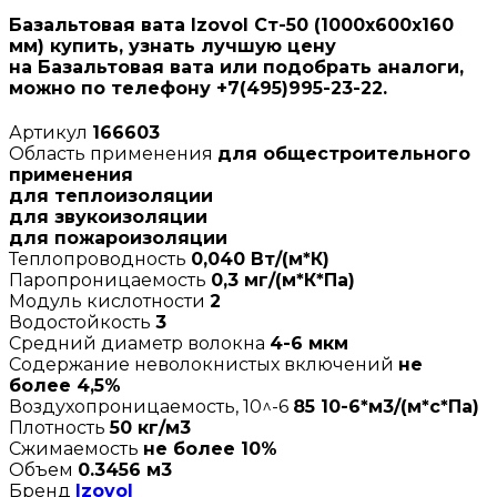
Базальтовая вата Izovol Ст-50 (1000х600х160
мм) купить, узнать лучшую цену
на Базальтовая вата или подобрать аналоги,
можно по телефону +7(495)995-23-22.
Артикул
166603
Область применения
для общестроительного
применения
для теплоизоляции
для звукоизоляции
для пожароизоляции
Теплопроводность
0,040 Вт/(м*К)
Паропроницаемость
0,3 мг/(м*К*Па)
Модуль кислотности
2
Водостойкость
3
Средний диаметр волокна
4-6 мкм
Содержание неволокнистых включений
не
более 4,5%
Воздухопроницаемость, 10^-6
85 10-6*м3/(м*с*Па)
Плотность
50 кг/м3
Сжимаемость
не более 10%
Объем
0.3456 м3
Бренд
Izovol