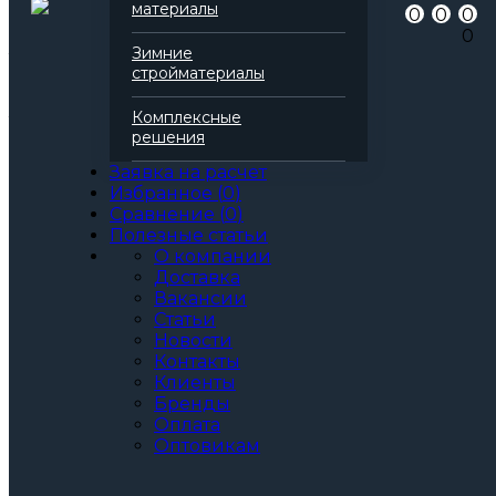
материалы
0
0
0
для пожароизоляции
0
для кровли
Зимние
Теплопроводность
0,041 Вт/(м*К)
стройматериалы
Паропроницаемость
0,3 мг/(м*К*Па)
Все характеристики
Комплексные
Толщина, мм:
решения
40
50
Заявка на расчет
60
Избранное
(
0
)
70
Сравнение
(
0
)
80
Полезные статьи
90
О компании
100
Доставка
110
Вакансии
120
Статьи
130
Новости
140
Контакты
150
Клиенты
160
Бренды
170
Оплата
180
Оптовикам
190
200