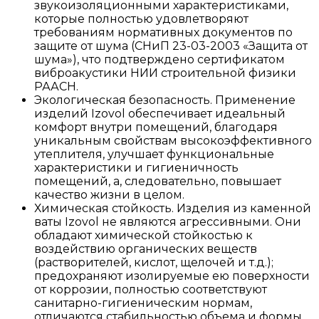
звукоизоляционными характеристиками,
которые полностью удовлетворяют
требованиям нормативных документов по
защите от шума (СНиП 23-03-2003 «Защита от
шума»), что подтверждено сертификатом
виброакустики НИИ строительной физики
РААСН.
Экологическая безопасность. Применение
изделий Izovol обеспечивает идеальный
комфорт внутри помещений, благодаря
уникальным свойствам высокоэффективного
утеплителя, улучшает функциональные
характеристики и гигиеничность
помещений, а, следовательно, повышает
качество жизни в целом.
Химическая стойкость. Изделия из каменной
ваты Izovol не являются агрессивными. Они
обладают химической стойкостью к
воздействию органических веществ
(растворителей, кислот, щелочей и т.д.);
предохраняют изолируемые ею поверхности
от коррозии, полностью соответствуют
санитарно-гигиеническим нормам,
отличаются стабильностью объема и формы,