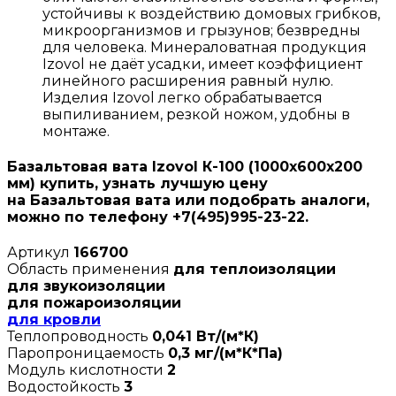
устойчивы к воздействию домовых грибков,
микроорганизмов и грызунов; безвредны
для человека. Минераловатная продукция
Izovol не даёт усадки, имеет коэффициент
линейного расширения равный нулю.
Изделия Izovol легко обрабатывается
выпиливанием, резкой ножом, удобны в
монтаже.
Базальтовая вата Izovol К-100 (1000х600х200
мм) купить, узнать лучшую цену
на Базальтовая вата или подобрать аналоги,
можно по телефону +7(495)995-23-22.
Артикул
166700
Область применения
для теплоизоляции
для звукоизоляции
для пожароизоляции
для кровли
Теплопроводность
0,041 Вт/(м*К)
Паропроницаемость
0,3 мг/(м*К*Па)
Модуль кислотности
2
Водостойкость
3