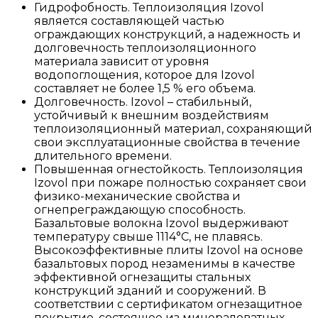
Гидрофобность. Теплоизоляция Izovol
является составляющей частью
ограждающих конструкций, а надежность и
долговечность теплоизоляционного
материала зависит от уровня
водопоглощения, которое для Izovol
составляет не более 1,5 % его объема.
Долговечность. Izovol – стабильный,
устойчивый к внешним воздействиям
теплоизоляционный материал, сохраняющий
свои эксплуатационные свойства в течение
длительного времени.
Повышенная огнестойкость. Теплоизоляция
Izovol при пожаре полностью сохраняет свои
физико-механические свойства и
огнепреграждающую способность.
Базальтовые волокна Izovol выдерживают
температуру свыше 1114°С, не плавясь.
Высокоэффективные плиты Izovol на основе
базальтовых пород незаменимы в качестве
эффективной огнезащиты стальных
конструкций зданий и сооружений. В
соответствии с сертификатом огнезащитное
покрытие, состоящее из минераловатных