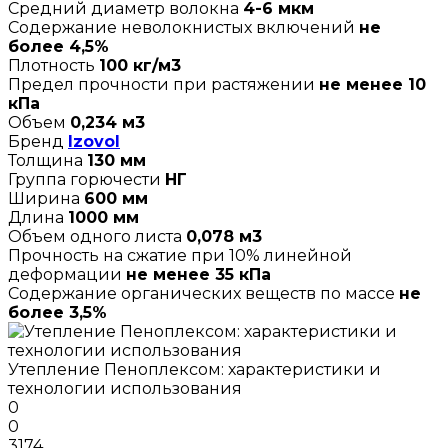
Средний диаметр волокна
4-6 мкм
Содержание неволокнистых включений
не
более 4,5%
Плотность
100 кг/м3
Предел прочности при растяжении
не менее 10
кПа
Объем
0,234 м3
Бренд
Izovol
Толщина
130 мм
Группа горючести
НГ
Ширина
600 мм
Длина
1000 мм
Объем одного листа
0,078 м3
Прочность на сжатие при 10% линейной
деформации
не менее 35 кПа
Содержание органических веществ по массе
не
более 3,5%
Утепление Пеноплексом: характеристики и
технологии использования
0
0
3174