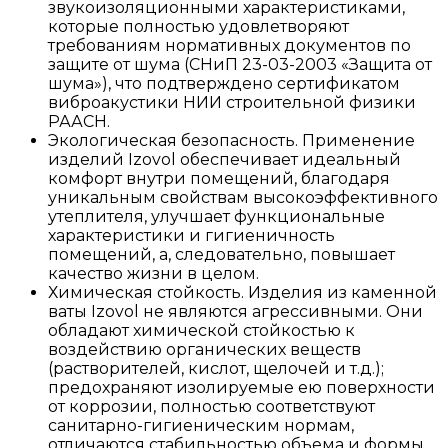
звукоизоляционными характеристиками,
которые полностью удовлетворяют
требованиям нормативных документов по
защите от шума (СНиП 23-03-2003 «Защита от
шума»), что подтверждено сертификатом
виброакустики НИИ строительной физики
РААСН.
Экологическая безопасность. Применение
изделий Izovol обеспечивает идеальный
комфорт внутри помещений, благодаря
уникальным свойствам высокоэффективного
утеплителя, улучшает функциональные
характеристики и гигиеничность
помещений, а, следовательно, повышает
качество жизни в целом.
Химическая стойкость. Изделия из каменной
ваты Izovol не являются агрессивными. Они
обладают химической стойкостью к
воздействию органических веществ
(растворителей, кислот, щелочей и т.д.);
предохраняют изолируемые ею поверхности
от коррозии, полностью соответствуют
санитарно-гигиеническим нормам,
отличаются стабильностью объема и формы,