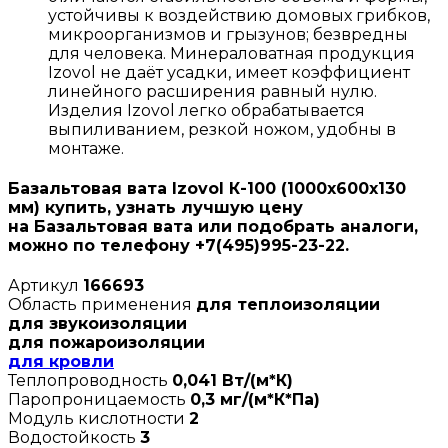
устойчивы к воздействию домовых грибков,
микроорганизмов и грызунов; безвредны
для человека. Минераловатная продукция
Izovol не даёт усадки, имеет коэффициент
линейного расширения равный нулю.
Изделия Izovol легко обрабатывается
выпиливанием, резкой ножом, удобны в
монтаже.
Базальтовая вата Izovol К-100 (1000х600х130
мм) купить, узнать лучшую цену
на Базальтовая вата или подобрать аналоги,
можно по телефону +7(495)995-23-22.
Артикул
166693
Область применения
для теплоизоляции
для звукоизоляции
для пожароизоляции
для кровли
Теплопроводность
0,041 Вт/(м*К)
Паропроницаемость
0,3 мг/(м*К*Па)
Модуль кислотности
2
Водостойкость
3