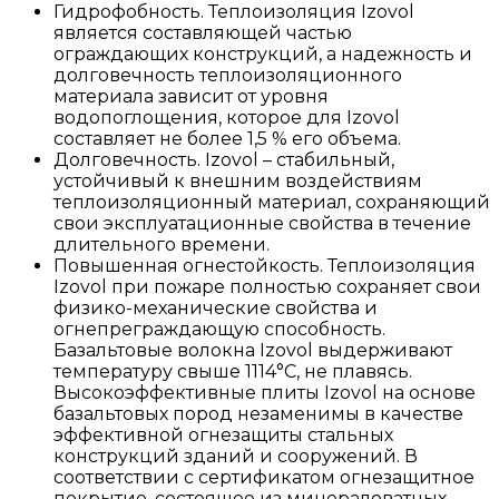
Гидрофобность. Теплоизоляция Izovol
является составляющей частью
ограждающих конструкций, а надежность и
долговечность теплоизоляционного
материала зависит от уровня
водопоглощения, которое для Izovol
составляет не более 1,5 % его объема.
Долговечность. Izovol – стабильный,
устойчивый к внешним воздействиям
теплоизоляционный материал, сохраняющий
свои эксплуатационные свойства в течение
длительного времени.
Повышенная огнестойкость. Теплоизоляция
Izovol при пожаре полностью сохраняет свои
физико-механические свойства и
огнепреграждающую способность.
Базальтовые волокна Izovol выдерживают
температуру свыше 1114°С, не плавясь.
Высокоэффективные плиты Izovol на основе
базальтовых пород незаменимы в качестве
эффективной огнезащиты стальных
конструкций зданий и сооружений. В
соответствии с сертификатом огнезащитное
покрытие, состоящее из минераловатных