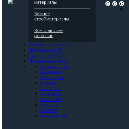
материалы
0
0
0
для пожароизоляции
0
для кровли
Зимние
Теплопроводность
0,041 Вт/(м*К)
стройматериалы
Паропроницаемость
0,3 мг/(м*К*Па)
Все характеристики
Комплексные
Толщина, мм:
решения
40
50
Заявка на расчет
60
Избранное
(
0
)
70
Сравнение
(
0
)
80
Полезные статьи
90
О компании
100
Доставка
110
Вакансии
120
Статьи
130
Новости
140
Контакты
150
Клиенты
160
Бренды
170
Оплата
180
Оптовикам
190
200