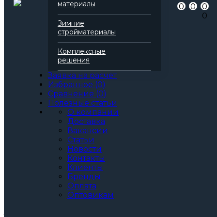
материалы
0
0
0
Серия
Лайт
0
Марка
45
Зимние
Вид
Базальтовая вата
стройматериалы
Все характеристики
Толщина, мм:
Комплексные
50
решения
60
70
Заявка на расчет
80
Избранное
(
0
)
90
Сравнение
(
0
)
100
Полезные статьи
110
О компании
120
Доставка
130
Вакансии
140
Статьи
150
Новости
160
Контакты
170
Клиенты
180
Бренды
190
Оплата
200
Оптовикам
Артикул: 138054
3
За м
За упаковку