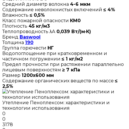
Средний диаметр волокна
4-6 мкм
Содержание неволокнистых включений
≤ 4%
Влажность
≤ 0,5%
Класс пожарной опасности
КМ0
Плотность
45 кг/м3
Теплопроводность λА
0,039 Вт/(м·К)
Бренд
Baswool
Толщина
190
Группа горючести
НГ
Водопоглощение при кратковременном и
частичном погружении
≤ 1 кг/м2
Предел прочности при растяжении параллельно
лицевым поверхностям
≥ 7 кПа
Размер
1200х600 мм
Содержание органических веществ по массе
≤
2,5%
Утепление Пеноплексом: характеристики и
технологии использования
0
0
3178