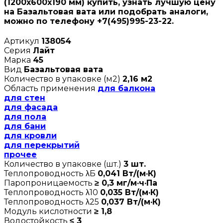
(1200х600х190 мм) купить, узнать лучшую цену
на Базальтовая вата или подобрать аналоги,
можно по телефону +7(495)995-23-22.
Артикул
138054
Серия
Лайт
Марка
45
Вид
Базальтовая вата
Количество в упаковке (м2)
2,16 м2
Область применения
для балкона
для стен
для фасада
для пола
для бани
для кровли
для перекрытий
прочее
Количество в упаковке (шт.)
3 шт.
Теплопроводность λБ
0,041 Вт/(м·К)
Паропроницаемость
≥ 0,3 мг/м·ч·Па
Теплопроводность λ10
0,035 Вт/(м·К)
Теплопроводность λ25
0,037 Вт/(м·К)
Модуль кислотности
≥ 1,8
Водостойкость
≤ 3