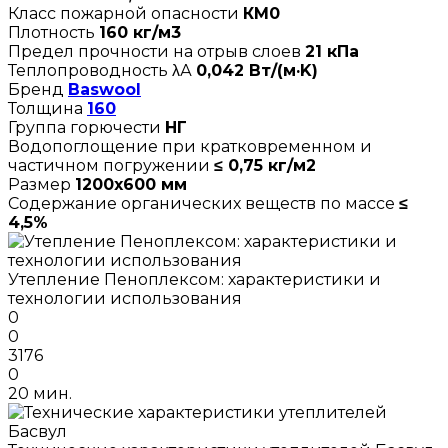
Класс пожарной опасности
КМ0
Плотность
160 кг/м3
Предел прочности на отрыв слоев
21 кПа
Теплопроводность λА
0,042 Вт/(м·K)
Бренд
Baswool
Толщина
160
Группа горючести
НГ
Водопоглощение при кратковременном и
частичном погружении
≤ 0,75 кг/м2
Размер
1200х600 мм
Содержание органических веществ по массе
≤
4,5%
Утепление Пеноплексом: характеристики и
технологии использования
0
0
3176
0
20 мин.