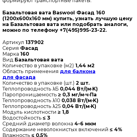
формируют транспортные пакеты.
Базальтовая вата Baswool Фасад 160
(1200х600х160 мм) купить, узнать лучшую цену
на Базальтовая вата или подобрать аналоги,
можно по телефону +7(495)995-23-22.
Артикул
137902
Серия
Фасад
Марка
160
Вид
Базальтовая вата
Количество в упаковке (м2)
1,44 м2
Область применения
для балкона
для фасада
Количество в упаковке (шт.)
2 шт.
Теплопроводность λБ
0,044 Вт/(м·K)
Паропроницаемость
≥ 0,3 мг/м·ч·Па
Теплопроводность λ10
0,038 Вт/(м·K)
Теплопроводность λ25
0,04 Вт/(м·K)
Модуль кислотности
≥ 1,8
Водостойкость
≤ 3
Средний диаметр волокна
4-6 мкм
Содержание неволокнистых включений
≤ 4%
Влажность
≤ 0,5%