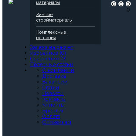
материалы
0
0
0
Серия
Фасад
0
Марка
160
Зимние
Вид
Базальтовая вата
стройматериалы
Все характеристики
Толщина, мм:
Комплексные
50
решения
60
70
Заявка на расчет
80
Избранное
(
0
)
90
Сравнение
(
0
)
100
Полезные статьи
110
О компании
120
Доставка
130
Вакансии
140
Статьи
150
Новости
160
Контакты
Артикул: 137902
Клиенты
3
За м
За упаковку
Бренды
по запросу
Цена при единовременной покупке
Оплата
Оптовикам
от 30 000₽.
Стоимость доставки не влияет на определение