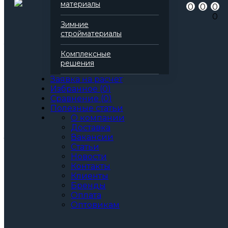
материалы
0
0
0
Серия
Фасад
0
Марка
120
Зимние
Вид
Базальтовая вата
стройматериалы
Все характеристики
Толщина, мм:
Комплексные
50
решения
80
100
Заявка на расчет
120
Избранное
(
0
)
130
Сравнение
(
0
)
140
Полезные статьи
150
О компании
Артикул: 143640
Доставка
3
За м
За упаковку
Вакансии
по запросу
Цена при единовременной покупке
Статьи
Новости
от 30 000₽.
Контакты
Стоимость доставки не влияет на определение
Клиенты
ценовой категории.
Бренды
Оплата
Общая стоимость
0
Оптовикам
Позвонить
В корзину