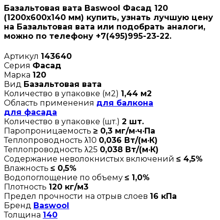
Базальтовая вата Baswool Фасад 120
(1200х600х140 мм) купить, узнать лучшую цену
на Базальтовая вата или подобрать аналоги,
можно по телефону +7(495)995-23-22.
Артикул
143640
Серия
Фасад
Марка
120
Вид
Базальтовая вата
Количество в упаковке (м2)
1,44 м2
Область применения
для балкона
для фасада
Количество в упаковке (шт.)
2 шт.
Паропроницаемость
≥ 0,3 мг/м·ч·Па
Теплопроводность λ10
0,036 Вт/(м·К)
Теплопроводность λ25
0,038 Вт/(м·К)
Содержание неволокнистых включений
≤ 4,5%
Влажность
≤ 0,5%
Водопоглощение по объему
≤ 1,0%
Плотность
120 кг/м3
Предел прочности на отрыв слоев
16 кПа
Бренд
Baswool
Толщина
140