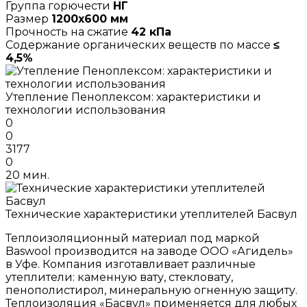
Группа горючести
НГ
Размер
1200х600 мм
Прочность на сжатие
42 кПа
Содержание органических веществ по массе
≤
4,5%
Утепление Пеноплексом: характеристики и
технологии использования
0
0
3177
0
20 мин.
Технические характеристики утеплителей Басвул
Теплоизоляционный материал под маркой
Baswool производится на заводе ООО «Агидель»
в Уфе. Компания изготавливает различные
утеплители: каменную вату, стекловату,
пенополистирол, минеральную огненную защиту.
Теплоизоляция «Басвул» применяется для любых